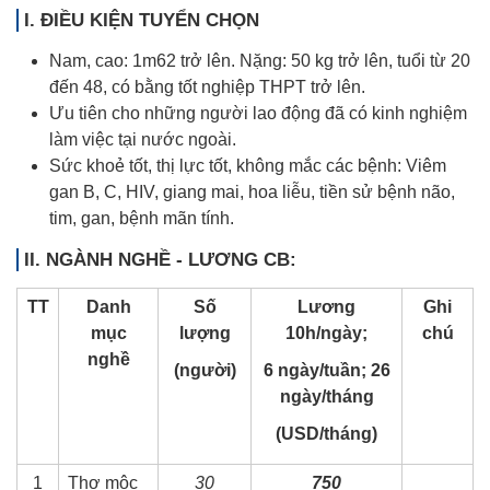
I. ĐIỀU KIỆN TUYỂN CHỌN
Nam, cao: 1m62 trở lên. Nặng: 50 kg trở lên, tuổi từ 20
đến 48, có bằng tốt nghiệp THPT trở lên.
Ưu tiên cho những người lao động đã có kinh nghiệm
làm việc tại nước ngoài.
Sức khoẻ tốt, thị lực tốt, không mắc các bệnh: Viêm
gan B, C, HIV, giang mai, hoa liễu, tiền sử bệnh não,
tim, gan, bệnh mãn tính.
II. NGÀNH NGHỀ - LƯƠNG CB:
TT
Danh
Số
Lương
Ghi
mục
lượng
10h/ngày;
chú
nghề
(người)
6 ngày/tuần; 26
ngày/tháng
(USD/tháng)
1
Thợ mộc
30
750