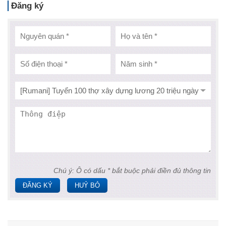
Đăng ký
Chú ý: Ô có dấu * bắt buộc phải điền đủ thông tin
ĐĂNG KÝ
HUỶ BỎ