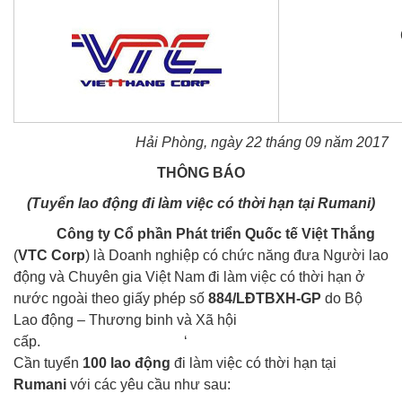
Hải Phòng, ngày
22
tháng
09
năm 201
7
THÔNG BÁO
(
Tuyển lao động
đi làm việc có thời hạn tại
Rumani
)
Công ty
Cổ phần Phát triển Quốc tế Việt Thắng
(
VTC Corp
) là Doanh nghiệp có chức năng đưa Người lao
động và Chuyên gia Việt Nam đi làm việc có thời hạn ở
nước ngoài theo giấy phép số
884
/LĐTBXH-GP
do Bộ
Lao động – Thương binh và Xã hội
cấp. ‘
Cần tuyển
100 lao động
đi làm việc có thời hạn tại
Rumani
với các yêu cầu như sau: