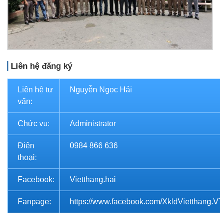
Liên hệ đăng ký
Liên hệ tư
Nguyễn Ngọc Hải
vấn:
Chức vụ:
Administrator
Điện
0984 866 636
thoại:
Facebook:
Vietthang.hai
Fanpage:
https://www.facebook.com/XkldVietthang.