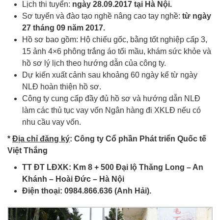
Lịch thi tuyển:
ngày 28.
09
.2017 tại Hà Nội
.
Sơ tuyển và đào tạo nghề nâng cao tay nghề:
từ ngày
27
tháng 0
9
năm 2017
.
Hồ sơ bao gồm: Hộ chiếu gốc, bằng tốt nghiệp cấp 3,
15 ảnh 4×6 phông trắng áo tối mầu, khám sức khỏe và
hồ sơ lý lịch theo hướng dẫn của công ty.
Dự kiến xuất cảnh sau khoảng 60 ngày kể từ ngày
NLĐ hoàn thiện hồ sơ.
Công ty cung cấp đầy đủ hồ sơ và hướng dẫn NLĐ
làm các thủ tục vay vốn Ngân hàng đi XKLĐ nếu có
nhu cầu vay vốn.
*
Địa chỉ đăng ký
:
Công ty Cổ phần Phát triển Quốc tế
Việt Thắng
TT ĐT LĐXK: Km 8
+
500 Đại lộ Thăng Long – An
Khánh – Hoài Đức – Hà Nội
Điện thoại:
0984.866.636 (Anh Hải).