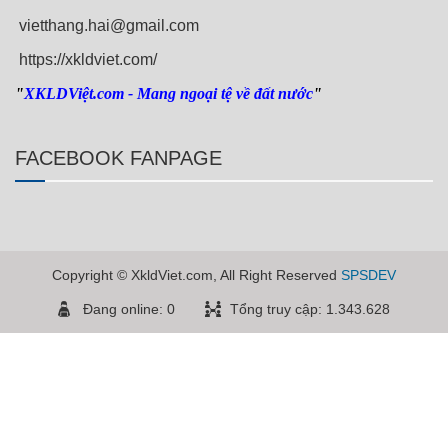
vietthang.hai@gmail.com
https://xkldviet.com/
"
XKLDViệt.com
- Mang ngoại tệ về đất nước
"
FACEBOOK FANPAGE
Copyright © XkldViet.com, All Right Reserved
SPSDEV
Đang online: 0
Tổng truy cập: 1.343.628