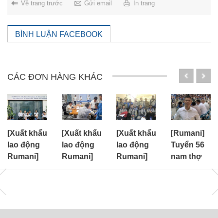
Về trang trước
Gửi email
In trang
BÌNH LUẬN FACEBOOK
CÁC ĐƠN HÀNG KHÁC
[Xuất khẩu
[Xuất khẩu
[Xuất khẩu
[Rumani]
lao động
lao động
lao động
Tuyển 56
Rumani]
Rumani]
Rumani]
nam thợ
Tuyển 75
Tuyển 100
Tuyển 150
xây dựng
nam đơn
nam xây
nam đơn
cty
hàng cơ
dựng, cơ
hàng nhà
CONCELEX
khí
khí
máy cơ
khí