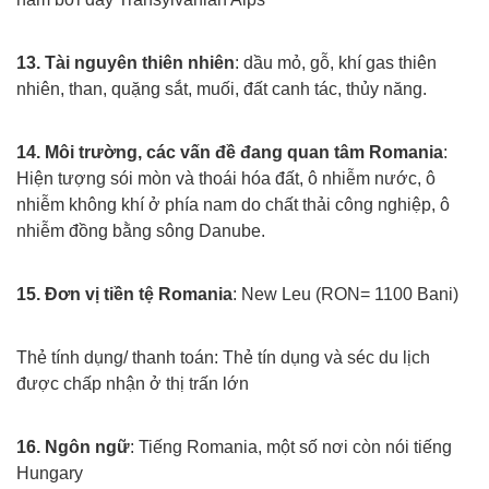
Xuat khau lao dong rumani
13. Tài nguyên thiên nhiên
: dầu mỏ, gỗ, khí gas thiên
nhiên, than, quặng sắt, muối, đất canh tác, thủy năng.
Xuat khau lao dong rumani
14. Môi trường, các vấn đề đang quan tâm Romania
:
Hiện tượng sói mòn và thoái hóa đất, ô nhiễm nước, ô
nhiễm không khí ở phía nam do chất thải công nghiệp, ô
nhiễm đồng bằng sông Danube.
Xuat khau lao dong rumani
15. Đơn vị tiền tệ Romania
: New Leu (RON= 1100 Bani)
Xuat khau lao dong rumani
Thẻ tính dụng/ thanh toán: Thẻ tín dụng và séc du lịch
được chấp nhận ở thị trấn lớn
Xuat khau lao dong rumani
16. Ngôn ngữ
: Tiếng Romania, một số nơi còn nói tiếng
Hungary