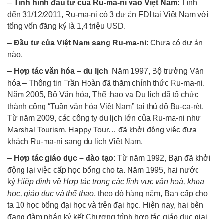
–
Tình hình đầu tư của Ru-ma-ni vào Việt Nam
: Tính
đến 31/12/2011, Ru-ma-ni có 3 dự án FDI tại Việt Nam với
tổng vốn đăng ký là 1,4 triệu USD.
–
Đầu tư của Việt Nam sang Ru-ma-ni
: Chưa có dự án
nào.
–
Hợp tác văn hóa – du lịch
: Năm 1997, Bộ trưởng Văn
hóa – Thông tin Trần Hoàn đã thăm chính thức Ru-ma-ni.
Năm 2005, Bộ Văn hóa, Thể thao và Du lịch đã tổ chức
thành công “Tuần văn hóa Việt Nam” tại thủ đô Bu-ca-rét.
Từ năm 2009, các công ty du lịch lớn của Ru-ma-ni như
Marshal Tourism, Happy Tour… đã khởi động việc đưa
khách Ru-ma-ni sang du lịch Việt Nam.
–
Hợp tác giáo dục – đào tạo
: Từ năm 1992, Bạn đã khởi
động lại việc cấp học bổng cho ta. Năm 1995, hai nước
ký
Hiệp định về Hợp tác trong các lĩnh vực văn hoá, khoa
học, giáo dục và thể thao
, theo đó hàng năm, Bạn cấp cho
ta 10 học bổng đại học và trên đại học. Hiện nay, hai bên
đang đàm phán ký kết Chương trình hợp tác giáo dục giai