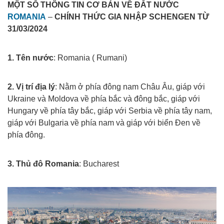
MỘT SỐ THÔNG TIN CƠ BẢN VỀ ĐẤT NƯỚC
ROMANIA
–
CHÍNH THỨC GIA NHẬP SCHENGEN TỪ
31/03/2024
Xuat khau lao dong rumani
1. Tên nước
: Romania ( Rumani)
Xuat khau lao dong rumani
2. Vị trí địa lý
: Nằm ở phía đông nam Châu Âu, giáp với
Ukraine và Moldova về phía bắc và đông bắc, giáp với
Hungary về phía tây bắc, giáp với Serbia về phía tây nam,
giáp với Bulgaria về phía nam và giáp với biển Đen về
phía đông.
Xuat khau lao dong rumani
3. Thủ đô Romania
: Bucharest
Xuat khau lao dong rumani