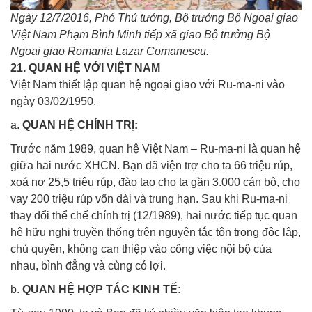
Ngày 12/7/2016, Phó Thủ tướng, Bộ trưởng Bộ Ngoại giao
Việt Nam Phạm Bình Minh tiếp xã giao Bộ trưởng Bộ
Ngoại giao Romania Lazar Comanescu.
21. QUAN HỆ VỚI VIỆT NAM
Việt Nam thiết lập quan hệ ngoại giao với Ru-ma-ni vào
ngày 03/02/1950.
a.
QUAN HỆ CHÍNH TRỊ:
Trước năm 1989, quan hệ Việt Nam – Ru-ma-ni là quan hệ
giữa hai nước XHCN. Bạn đã viện trợ cho ta 66 triệu rúp,
xoá nợ 25,5 triệu rúp, đào tạo cho ta gần 3.000 cán bộ, cho
vay 200 triệu rúp vốn dài và trung hạn. Sau khi Ru-ma-ni
thay đổi thể chế chính trị (12/1989), hai nước tiếp tục quan
hệ hữu nghị truyền thống trên nguyên tắc tôn trọng độc lập,
chủ quyền, không can thiệp vào công việc nội bộ của
nhau, bình đẳng và cùng có lợi.
b.
QUAN HỆ HỢP TÁC KINH TẾ: