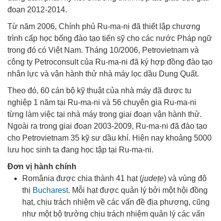
đoạn 2012-2014.
Từ năm 2006, Chính phủ Ru-ma-ni đã thiết lập chương
trình cấp học bổng đào tạo tiến sỹ cho các nước Pháp ngữ
trong đó có Việt Nam. Tháng 10/2006, Petrovietnam và
công ty Petroconsult của Ru-ma-ni đã ký hợp đồng đào tạo
nhân lực và vận hành thử nhà máy lọc dầu Dung Quất.
Theo đó, 60 cán bộ kỹ thuật của nhà máy đã được tu
nghiệp 1 năm tại Ru-ma-ni và 56 chuyên gia Ru-ma-ni
từng làm việc tại nhà máy trong giai đoạn vận hành thử.
Ngoài ra trong giai đoạn 2003-2009, Ru-ma-ni đã đào tạo
cho Petrovietnam 35 kỹ sư dầu khí. Hiện nay khoảng 5000
lưu học sinh ta đang học tập tại Ru-ma-ni.
Đơn vị hành chính
România được chia thành 41 hạt (
județe
) và vùng đô
thị
Bucharest
. Mỗi hạt được quản lý bởi một hội đồng
hạt, chịu trách nhiệm về các vấn đề địa phương, cũng
như một bộ trưởng chịu trách nhiệm quản lý các vấn