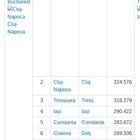
Bucharest
T
I
Cluj-
Napoca
2
Cluj-
Cluj
324.576
Napoca
3
Timișoara
Timiș
319.279
4
Iași
Iași
290.422
5
Constanța
Constanța
283.872
6
Craiova
Dolj
269.506