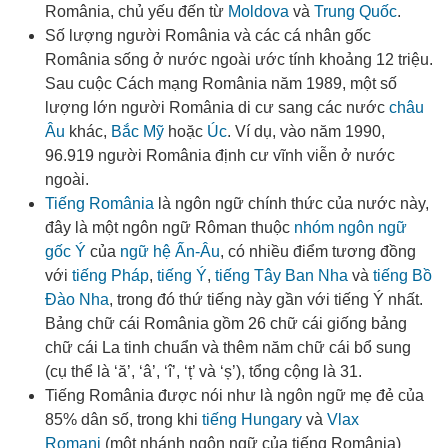
România, chủ yếu đến từ
Moldova
và
Trung Quốc
.
Số lượng người România và các cá nhân gốc
România sống ở nước ngoài ước tính khoảng 12 triệu
.
Sau cuộc Cách mạng România năm 1989, một số
lượng lớn người România di cư sang các nước
châu
Âu
khác,
Bắc Mỹ
hoặc
Úc
. Ví dụ, vào năm 1990,
96.919 người România định cư vĩnh viễn ở nước
ngoài
.
Tiếng România
là ngôn ngữ chính thức của nước này,
đây là một ngôn ngữ Rôman thuộc
nhóm ngôn ngữ
gốc Ý
của
ngữ hệ Ấn-Âu
, có nhiều điểm tương đồng
với
tiếng Pháp
,
tiếng Ý
,
tiếng Tây Ban Nha
và
tiếng Bồ
Đào Nha
, trong đó thứ tiếng này gần với tiếng Ý nhất
.
Bảng chữ cái România gồm 26 chữ cái giống bảng
chữ cái La tinh chuẩn và thêm năm chữ cái bổ sung
(cụ thể là ‘ă’, ‘â’, ‘î’, ‘ț’ và ‘ș’), tổng cộng là 31.
Tiếng România được nói như là ngôn ngữ mẹ đẻ của
85% dân số, trong khi
tiếng Hungary
và
Vlax
Romani
(một nhánh ngôn ngữ của tiếng România)