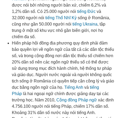
được nói bởi những người bản xứ, chiếm 6,2% và
1,2% dân số. Có 25.000 người nói
tiếng Đức
và
32.000 người nói
tiếng Thổ Nhĩ Kỳ
sống ở România,
cũng như gần 50.000 người nói
tiếng Ukraina
, tập
trung ở một số khu vực nhỏ gần biên giới, nơi họ
chiếm đa số
.
Hiến pháp hội đồng địa phương quy định phải đảm
bảo quyền lợi về ngôn ngữ của tất cả các dân tộc thiểu
số, và trong cộng đồng nơi dân tộc thiểu số chiếm hơn
20% dân số nên các ngôn ngữ thiểu số có thể được
sử dụng trong mục đích hành chính, hệ thống tư pháp
và giáo dục. Người nước ngoài và người không quốc
tịch sống ở România có quyền tiếp cận công lý và giáo
dục bằng ngôn ngữ của họ
.
Tiếng Anh
và
tiếng
Pháp
là hai ngoại ngữ chính được giảng dạy tại các
trường học
. Năm 2010,
Cộng đồng Pháp ngữ
xác định
4.756.100 người nói tiếng Pháp, chiếm 17% dân số.
Khoảng 31% dân số nước này nói tiếng Anh
.