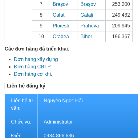
7
Brașov
Brașov
253.200
8
Galați
Galați
249.432
9
Ploiești
Prahova
209.945
10
Oradea
Bihor
196.367
Các đơn hàng đã triển khai:
Đơn hàng xây dựng
Đơn hàng CBTP
Đơn hàng cơ khí.
Liên hệ đăng ký
Liên hệ tư
Nguyễn Ngọc Hải
vấn:
Chức vụ:
Administrator
Điện
0984 866 636