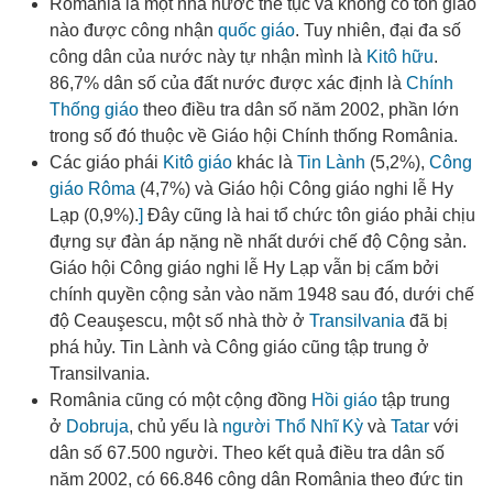
România là một nhà nước thế tục và không có tôn giáo
nào được công nhận
quốc giáo
. Tuy nhiên, đại đa số
công dân của nước này tự nhận mình là
Kitô hữu
.
86,7% dân số của đất nước được xác định là
Chính
Thống giáo
theo điều tra dân số năm 2002, phần lớn
trong số đó thuộc về Giáo hội Chính thống România.
Các giáo phái
Kitô giáo
khác là
Tin Lành
(5,2%),
Công
giáo Rôma
(4,7%) và Giáo hội Công giáo nghi lễ Hy
Lạp (0,9%).
]
Đây cũng là hai tổ chức tôn giáo phải chịu
đựng sự đàn áp nặng nề nhất dưới chế độ Cộng sản.
Giáo hội Công giáo nghi lễ Hy Lạp vẫn bị cấm bởi
chính quyền cộng sản vào năm 1948
sau đó, dưới chế
độ Ceauşescu, một số nhà thờ ở
Transilvania
đã bị
phá hủy. Tin Lành và Công giáo cũng tập trung ở
Transilvania.
România cũng có một cộng đồng
Hồi giáo
tập trung
ở
Dobruja
, chủ yếu là
người Thổ Nhĩ Kỳ
và
Tatar
với
dân số 67.500 người.
Theo kết quả điều tra dân số
năm 2002, có 66.846 công dân România theo đức tin