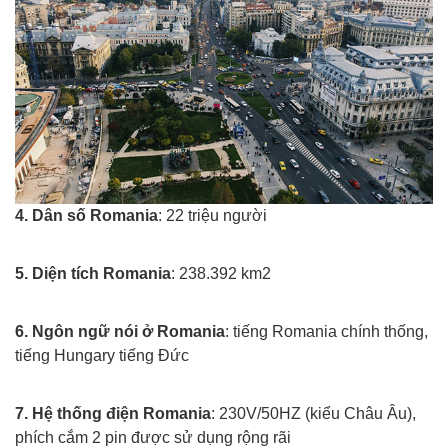
4. Dân số Romania
: 22 triệu người
Xuat khau lao dong rumani
5. Diện tích Romania
: 238.392 km2
Xuat khau lao dong rumani
6. Ngôn ngữ nói ở Romania
: tiếng Romania chính thống,
tiếng Hungary tiếng Đức
Xuat khau lao dong rumani
7. Hệ thống điện Romania
: 230V/50HZ (kiểu Châu Âu),
phích cắm 2 pin được sử dụng rộng rãi