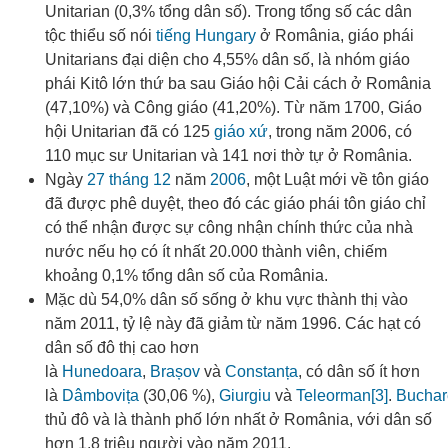
Unitarian (0,3% tổng dân số). Trong tổng số các dân
tộc thiểu số nói
tiếng Hungary
ở România, giáo phái
Unitarians đại diện cho 4,55% dân số, là nhóm giáo
phái Kitô lớn thứ ba sau Giáo hội Cải cách ở România
(47,10%) và Công giáo (41,20%). Từ năm 1700, Giáo
hội Unitarian đã có 125
giáo xứ
, trong năm 2006, có
110 mục sư Unitarian và 141 nơi thờ tự ở România.
Ngày
27 tháng 12
năm
2006
, một Luật mới về tôn giáo
đã được phê duyệt, theo đó các giáo phái tôn giáo chỉ
có thể nhận được sự công nhận chính thức của nhà
nước nếu họ có ít nhất 20.000 thành viên, chiếm
khoảng 0,1% tổng dân số của România.
Mặc dù 54,0% dân số sống ở khu vực thành thị vào
năm 2011
, tỷ lệ này đã giảm từ năm 1996
. Các hạt có
dân số đô thị cao hơn
là
Hunedoara
,
Brașov
và
Constanța
, có dân số ít hơn
là
Dâmbovița
(30,06 %),
Giurgiu
và
Teleorman
[3]
.
Buchar
thủ đô và là thành phố lớn nhất ở România, với dân số
hơn 1,8 triệu người vào năm 2011.