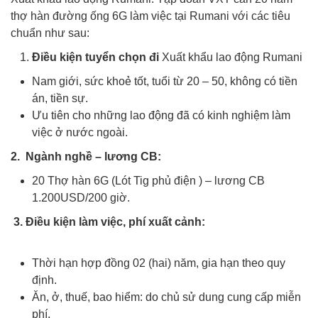
thợ hàn đường ống 6G làm việc tại Rumani với các tiêu
chuẩn như sau:
Điều kiện tuyển chọn đi
Xuất khẩu lao động Rumani
Nam giới, sức khoẻ tốt, tuổi từ 20 – 50, không có tiền
án, tiền sự.
Ưu tiên cho những lao động đã có kinh nghiệm làm
việc ở nước ngoài.
Xuất khẩu lao động Rumani
2. Ngành nghề – lương CB:
Xuất khẩu lao động Rumani
20 Thợ hàn 6G (Lót Tig phủ điện ) – lương CB
1.200USD/200 giờ.
3. Điều kiện làm việc, phí xuất cảnh:
Xuất khẩu lao động
Rumani
Thời hạn hợp đồng 02 (hai) năm, gia hạn theo quy
định.
Ăn, ở, thuế, bao hiểm: do chủ sử dung cung cấp miễn
phí.