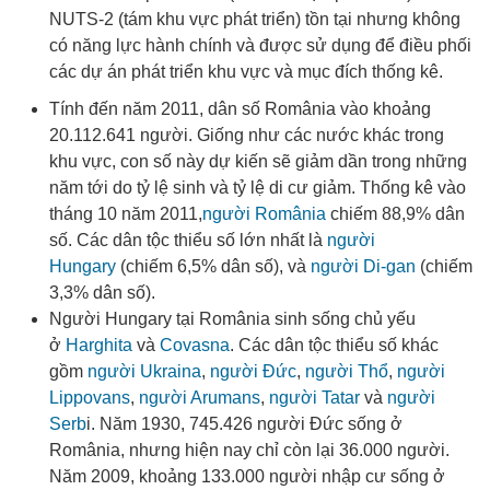
NUTS-2
(tám khu vực phát triển) tồn tại nhưng không
có năng lực hành chính và được sử dụng để điều phối
các dự án phát triển khu vực và mục đích thống kê
.
Tính đến năm 2011, dân số România vào khoảng
20.112.641 người
. Giống như các nước khác trong
khu vực, con số này dự kiến ​​sẽ giảm dần trong những
năm tới do tỷ lệ sinh và tỷ lệ di cư giảm. Thống kê vào
tháng 10 năm 2011,
người România
chiếm 88,9% dân
số. Các dân tộc thiểu số lớn nhất là
người
Hungary
(chiếm 6,5% dân số), và
người Di-gan
(chiếm
3,3% dân số)
.
Người Hungary tại România sinh sống chủ yếu
ở
Harghita
và
Covasna
. Các dân tộc thiểu số khác
gồm
người Ukraina
,
người Đức
,
người Thổ
,
người
Lippovans
,
người Arumans
,
người Tatar
và
người
Serb
i
. Năm 1930, 745.426 người Đức sống ở
România
, nhưng hiện nay chỉ còn lại 36.000 người
.
Năm 2009, khoảng 133.000 người nhập cư sống ở