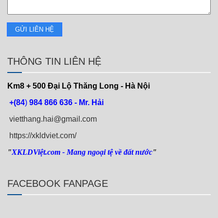
THÔNG TIN LIÊN HỆ
Km8 + 500
Đại Lộ Thăng Long - Hà Nội
+(84
)
984 866 636 - Mr. Hải
vietthang.hai@gmail.com
https://xkldviet.com/
"
XKLDViệt.com
- Mang ngoại tệ về đất nước
"
FACEBOOK FANPAGE