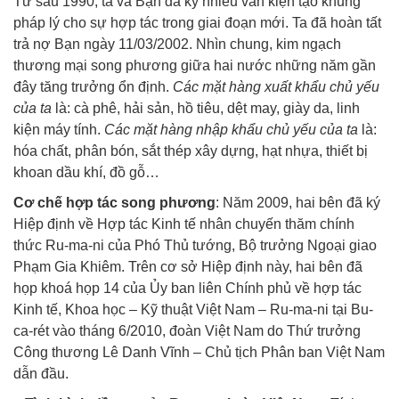
Từ sau 1990, ta và Bạn đã ký nhiều văn kiện tạo khung
pháp lý cho sự hợp tác trong giai đoạn mới. Ta đã hoàn tất
trả nợ Bạn ngày 11/03/2002. Nhìn chung, kim ngạch
thương mại song phương giữa hai nước những năm gần
đây tăng trưởng ổn định.
Các mặt hàng xuất khẩu chủ yếu
của ta
là: cà phê, hải sản, hồ tiêu, dệt may, giày da, linh
kiện máy tính.
Các mặt hàng nhập khẩu chủ yếu của ta
là:
hóa chất, phân bón, sắt thép xây dựng, hạt nhựa, thiết bị
khoan dầu khí, đồ gỗ…
Cơ chế hợp tác song phương
: Năm 2009, hai bên đã ký
Hiệp định về Hợp tác Kinh tế nhân chuyến thăm chính
thức Ru-ma-ni của Phó Thủ tướng, Bộ trưởng Ngoại giao
Phạm Gia Khiêm. Trên cơ sở Hiệp định này, hai bên đã
họp khoá họp 14 của Ủy ban liên Chính phủ về hợp tác
Kinh tế, Khoa học – Kỹ thuật Việt Nam – Ru-ma-ni tại Bu-
ca-rét vào tháng 6/2010, đoàn Việt Nam do Thứ trưởng
Công thương Lê Danh Vĩnh – Chủ tịch Phân ban Việt Nam
dẫn đầu.