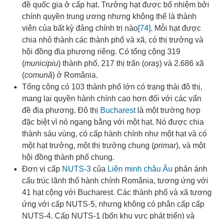
đề quốc gia ở cấp hạt. Trưởng hạt được bổ nhiệm bởi
chính quyền trung ương nhưng không thể là thành
viên của bất kỳ đảng chính trị nào
[74]
. Mỗi hạt được
chia nhỏ thành các thành phố và xã, có thị trưởng và
hội đồng địa phương riêng. Có tổng cộng 319
(
municipiu
) thành phố, 217 thị trấn (
oraş
) và 2.686 xã
(
comună
) ở România
.
Tổng cộng có 103 thành phố lớn có trạng thái đô thị,
mang lại quyền hành chính cao hơn đối với các vấn
đề địa phương. Đô thị
Bucharest
là một trường hợp
đặc biệt vì nó ngang bằng với một hạt. Nó được chia
thành sáu vùng, có cấp hành chính như một hạt và có
một hạt trưởng, một thị trưởng chung (
primar
), và một
hội đồng thành phố chung
.
Đơn vị cấp
NUTS-3
của
Liên minh châu Âu
phản ánh
cấu trúc lãnh thổ hành chính România, tương ứng với
41 hạt cộng với Bucharest
. Các thành phố và xã tương
ứng với cấp NUTS-5, nhưng không có phân cấp cấp
NUTS-4. Cấp NUTS-1 (bốn khu vực phát triển) và