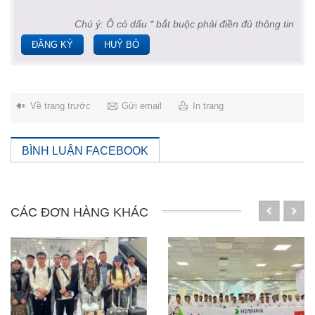
Chú ý: Ô có dấu * bắt buộc phải điền đủ thông tin
ĐĂNG KÝ
HUỶ BỎ
Về trang trước
Gửi email
In trang
BÌNH LUẬN FACEBOOK
CÁC ĐƠN HÀNG KHÁC