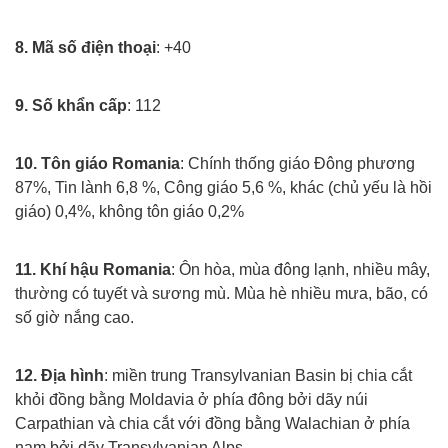
Xuat khau lao dong rumani
8. Mã số điện thoại
: +40
Xuat khau lao dong rumani
9. Số khẩn cấp
: 112
Xuat khau lao dong rumani
10. Tôn giáo Romania
: Chính thống giáo Đông phương
87%, Tin lành 6,8 %, Công giáo 5,6 %, khác (chủ yếu là hồi
giáo) 0,4%, không tôn giáo 0,2%
Xuat khau lao dong rumani
11. Khí hậu Romania
: Ôn hòa, mùa đông lạnh, nhiều mây,
thường có tuyết và sương mù. Mùa hè nhiều mưa, bão, có
số giờ nắng cao.
Xuat khau lao dong rumani
12. Địa hình
: miền trung Transylvanian Basin bị chia cắt
khỏi đồng bằng Moldavia ở phía đông bởi dãy núi
Carpathian và chia cắt với đồng bằng Walachian ở phía
nam bởi dãy Transylvanian Alps