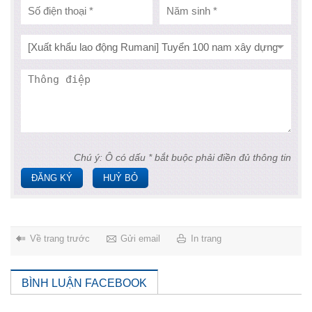
Chú ý: Ô có dấu * bắt buộc phải điền đủ thông tin
ĐĂNG KÝ
HUỶ BỎ
Về trang trước
Gửi email
In trang
BÌNH LUẬN FACEBOOK