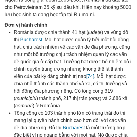
cho Petrovietnam 35 kỹ sư dầu khí. Hiện nay khoảng 5000
lưu học sinh ta đang học tập tại Ru-ma-ni.
Đơn vị hành chính
România được chia thành 41 hạt (
județe
) và vùng đô
thị
Bucharest
. Mỗi hạt được quản lý bởi một hội đồng
hạt, chịu trách nhiệm về các vấn đề địa phương, cũng
như một bộ trưởng chịu trách nhiệm quản lý các vấn
đề quốc gia ở cấp hạt. Trưởng hạt được bổ nhiệm bởi
chính quyền trung ương nhưng không thể là thành
viên của bất kỳ đảng chính trị nào
[74]
. Mỗi hạt được
chia nhỏ thành các thành phố và xã, có thị trưởng và
hội đồng địa phương riêng. Có tổng cộng 319
(
municipiu
) thành phố, 217 thị trấn (
oraş
) và 2.686 xã
(
comună
) ở România
.
Tổng cộng có 103 thành phố lớn có trạng thái đô thị,
mang lại quyền hành chính cao hơn đối với các vấn
đề địa phương. Đô thị
Bucharest
là một trường hợp
đặc biệt vì nó ngang bằng với một hạt. Nó được chia