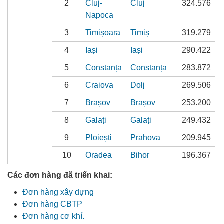
2
Cluj-
Cluj
324.576
Napoca
3
Timișoara
Timiș
319.279
4
Iași
Iași
290.422
5
Constanța
Constanța
283.872
6
Craiova
Dolj
269.506
7
Brașov
Brașov
253.200
8
Galați
Galați
249.432
9
Ploiești
Prahova
209.945
10
Oradea
Bihor
196.367
Các đơn hàng đã triển khai:
Đơn hàng xây dựng
Đơn hàng CBTP
Đơn hàng cơ khí.