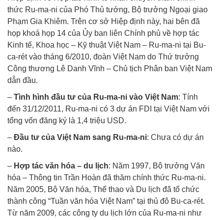
thức Ru-ma-ni của Phó Thủ tướng, Bộ trưởng Ngoại giao
Phạm Gia Khiêm. Trên cơ sở Hiệp định này, hai bên đã
họp khoá họp 14 của Ủy ban liên Chính phủ về hợp tác
Kinh tế, Khoa học – Kỹ thuật Việt Nam – Ru-ma-ni tại Bu-
ca-rét vào tháng 6/2010, đoàn Việt Nam do Thứ trưởng
Công thương Lê Danh Vĩnh – Chủ tịch Phân ban Việt Nam
dẫn đầu.
–
Tình hình đầu tư của Ru-ma-ni vào Việt Nam
: Tính
đến 31/12/2011, Ru-ma-ni có 3 dự án FDI tại Việt Nam với
tổng vốn đăng ký là 1,4 triệu USD.
–
Đầu tư của Việt Nam sang Ru-ma-ni
: Chưa có dự án
nào.
–
Hợp tác văn hóa – du lịch
: Năm 1997, Bộ trưởng Văn
hóa – Thông tin Trần Hoàn đã thăm chính thức Ru-ma-ni.
Năm 2005, Bộ Văn hóa, Thể thao và Du lịch đã tổ chức
thành công “Tuần văn hóa Việt Nam” tại thủ đô Bu-ca-rét.
Từ năm 2009, các công ty du lịch lớn của Ru-ma-ni như