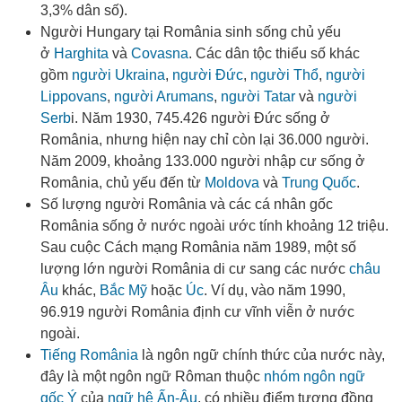
3,3% dân số)
.
Người Hungary tại România sinh sống chủ yếu
ở
Harghita
và
Covasna
. Các dân tộc thiểu số khác
gồm
người Ukraina
,
người Đức
,
người Thổ
,
người
Lippovans
,
người Arumans
,
người Tatar
và
người
Serb
i
. Năm 1930, 745.426 người Đức sống ở
România
, nhưng hiện nay chỉ còn lại 36.000 người
.
Năm 2009, khoảng 133.000 người nhập cư sống ở
România, chủ yếu đến từ
Moldova
và
Trung Quốc
.
Số lượng người România và các cá nhân gốc
România sống ở nước ngoài ước tính khoảng 12 triệu
.
Sau cuộc Cách mạng România năm 1989, một số
lượng lớn người România di cư sang các nước
châu
Âu
khác,
Bắc Mỹ
hoặc
Úc
. Ví dụ, vào năm 1990,
96.919 người România định cư vĩnh viễn ở nước
ngoài
.
Tiếng România
là ngôn ngữ chính thức của nước này,
đây là một ngôn ngữ Rôman thuộc
nhóm ngôn ngữ
gốc Ý
của
ngữ hệ Ấn-Âu
, có nhiều điểm tương đồng