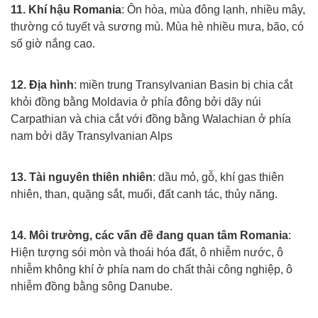
11. Khí hậu Romania
: Ôn hòa, mùa đông lạnh, nhiều mây,
thường có tuyết và sương mù. Mùa hè nhiều mưa, bão, có
số giờ nắng cao.
Xuat khau lao dong rumani
12. Địa hình
: miền trung Transylvanian Basin bị chia cắt
khỏi đồng bằng Moldavia ở phía đông bởi dãy núi
Carpathian và chia cắt với đồng bằng Walachian ở phía
nam bởi dãy Transylvanian Alps
Xuat khau lao dong rumani
13. Tài nguyên thiên nhiên
: dầu mỏ, gỗ, khí gas thiên
nhiên, than, quặng sắt, muối, đất canh tác, thủy năng.
Xuat khau lao dong rumani
14. Môi trường, các vấn đề đang quan tâm Romania
:
Hiện tượng sói mòn và thoái hóa đất, ô nhiễm nước, ô
nhiễm không khí ở phía nam do chất thải công nghiệp, ô
nhiễm đồng bằng sông Danube.
Xuat khau lao dong rumani