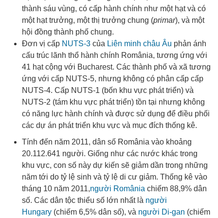
thành sáu vùng, có cấp hành chính như một hạt và có
một hạt trưởng, một thị trưởng chung (
primar
), và một
hội đồng thành phố chung
.
Đơn vị cấp
NUTS-3
của
Liên minh châu Âu
phản ánh
cấu trúc lãnh thổ hành chính România, tương ứng với
41 hạt cộng với Bucharest
. Các thành phố và xã tương
ứng với cấp NUTS-5, nhưng không có phân cấp cấp
NUTS-4. Cấp NUTS-1 (bốn khu vực phát triển) và
NUTS-2
(tám khu vực phát triển) tồn tại nhưng không
có năng lực hành chính và được sử dụng để điều phối
các dự án phát triển khu vực và mục đích thống kê
.
Tính đến năm 2011, dân số România vào khoảng
20.112.641 người
. Giống như các nước khác trong
khu vực, con số này dự kiến ​​sẽ giảm dần trong những
năm tới do tỷ lệ sinh và tỷ lệ di cư giảm. Thống kê vào
tháng 10 năm 2011,
người România
chiếm 88,9% dân
số. Các dân tộc thiểu số lớn nhất là
người
Hungary
(chiếm 6,5% dân số), và
người Di-gan
(chiếm