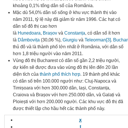
khoảng 0,1% tổng dân số của România.
Mặc dù 54,0% dân số sống ở khu vực thành thị vào
năm 2011
, tỷ lệ này đã giảm từ năm 1996
. Các hạt có
dân số đô thị cao hơn
là
Hunedoara
,
Brașov
và
Constanța
, có dân số ít hơn
là
Dâmbovița
(30,06 %),
Giurgiu
và
Teleorman
[3]
.
Buchar
thủ đô và là thành phố lớn nhất ở România, với dân số
hơn 1,8 triệu người vào năm 2011.
Vùng đô thị Bucharest có dân số gần 2,2 triệu người
,
dự kiến ​​sẽ được đưa vào vùng đô thị lên đến 20 lần
diện tích của
thành phố thích hợp
. 19 thành phố khác
có dân số trên 100.000 người như: Cluj-Napoca và
Timișoara với hơn 300.000 dân, Iași, Constanța,
Craiova và Brașov với hơn 250.000 dân, và Galați và
Ploiești với hơn 200.000 người
. Các khu vực đô thị đã
được thiết lập cho hầu hết các thành phố này.
x
t