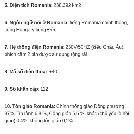
5. Diện tích Romania
: 238.392 km2
Xuat khau lao dong rumani
6. Ngôn ngữ nói ở Romania
: tiếng Romania chính thống,
tiếng Hungary tiếng Đức
Xuat khau lao dong rumani
7. Hệ thống điện Romania
: 230V/50HZ (kiểu Châu Âu),
phích cắm 2 pin được sử dụng rộng rãi
Xuat khau lao dong rumani
8. Mã số điện thoại
: +40
Xuat khau lao dong rumani
9. Số khẩn cấp
: 112
Xuat khau lao dong rumani
10. Tôn giáo Romania
: Chính thống giáo Đông phương
87%, Tin lành 6,8 %, Công giáo 5,6 %, khác (chủ yếu là hồi
giáo) 0,4%, không tôn giáo 0,2%
Xuat khau lao dong rumani