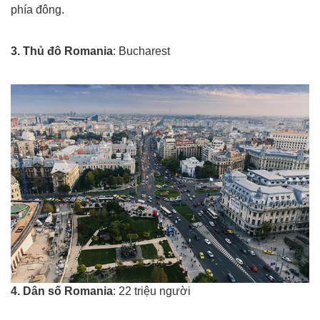
phía đông.
Xuat khau lao dong rumani
3. Thủ đô Romania
: Bucharest
Xuat khau lao dong rumani
4. Dân số Romania
: 22 triệu người
Xuat khau lao dong rumani