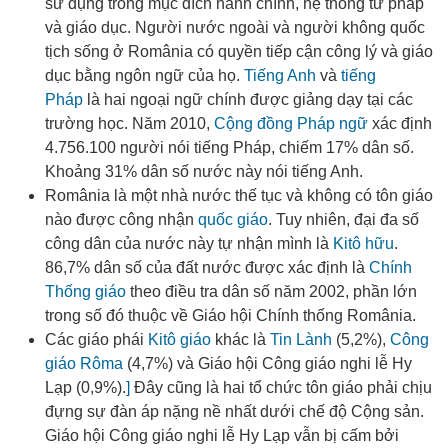
sử dụng trong mục đích hành chính, hệ thống tư pháp
và giáo dục. Người nước ngoài và người không quốc
tịch sống ở România có quyền tiếp cận công lý và giáo
dục bằng ngôn ngữ của họ
.
Tiếng Anh
và
tiếng
Pháp
là hai ngoại ngữ chính được giảng dạy tại các
trường học
. Năm 2010,
Cộng đồng Pháp ngữ
xác định
4.756.100 người nói tiếng Pháp, chiếm 17% dân số.
Khoảng 31% dân số nước này nói tiếng Anh
.
România là một nhà nước thế tục và không có tôn giáo
nào được công nhận
quốc giáo
. Tuy nhiên, đại đa số
công dân của nước này tự nhận mình là
Kitô hữu
.
86,7% dân số của đất nước được xác định là
Chính
Thống giáo
theo điều tra dân số năm 2002, phần lớn
trong số đó thuộc về Giáo hội Chính thống România.
Các giáo phái
Kitô giáo
khác là
Tin Lành
(5,2%),
Công
giáo Rôma
(4,7%) và Giáo hội Công giáo nghi lễ Hy
Lạp (0,9%).
]
Đây cũng là hai tổ chức tôn giáo phải chịu
đựng sự đàn áp nặng nề nhất dưới chế độ Cộng sản.
Giáo hội Công giáo nghi lễ Hy Lạp vẫn bị cấm bởi