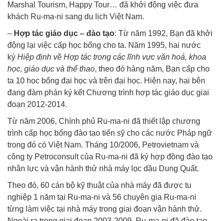
Marshal Tourism, Happy Tour… đã khởi động việc đưa
khách Ru-ma-ni sang du lịch Việt Nam.
–
Hợp tác giáo dục – đào tạo
: Từ năm 1992, Bạn đã khởi
động lại việc cấp học bổng cho ta. Năm 1995, hai nước
ký
Hiệp định về Hợp tác trong các lĩnh vực văn hoá, khoa
học, giáo dục và thể thao
, theo đó hàng năm, Bạn cấp cho
ta 10 học bổng đại học và trên đại học. Hiện nay, hai bên
đang đàm phán ký kết Chương trình hợp tác giáo dục giai
đoạn 2012-2014.
Từ năm 2006, Chính phủ Ru-ma-ni đã thiết lập chương
trình cấp học bổng đào tạo tiến sỹ cho các nước Pháp ngữ
trong đó có Việt Nam. Tháng 10/2006, Petrovietnam và
công ty Petroconsult của Ru-ma-ni đã ký hợp đồng đào tạo
nhân lực và vận hành thử nhà máy lọc dầu Dung Quất.
Theo đó, 60 cán bộ kỹ thuật của nhà máy đã được tu
nghiệp 1 năm tại Ru-ma-ni và 56 chuyên gia Ru-ma-ni
từng làm việc tại nhà máy trong giai đoạn vận hành thử.
Ngoài ra trong giai đoạn 2003-2009, Ru-ma-ni đã đào tạo