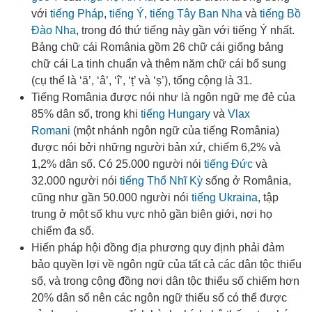
với
tiếng Pháp
,
tiếng Ý
,
tiếng Tây Ban Nha
và
tiếng Bồ
Đào Nha
, trong đó thứ tiếng này gần với tiếng Ý nhất
.
Bảng chữ cái România gồm 26 chữ cái giống bảng
chữ cái La tinh chuẩn và thêm năm chữ cái bổ sung
(cụ thể là ‘ă’, ‘â’, ‘î’, ‘ț’ và ‘ș’), tổng cộng là 31.
Tiếng România được nói như là ngôn ngữ mẹ đẻ của
85% dân số, trong khi
tiếng Hungary
và
Vlax
Romani
(một nhánh ngôn ngữ của tiếng România)
được nói bởi những người bản xứ, chiếm 6,2% và
1,2% dân số. Có 25.000 người nói
tiếng Đức
và
32.000 người nói
tiếng Thổ Nhĩ Kỳ
sống ở România,
cũng như gần 50.000 người nói
tiếng Ukraina
, tập
trung ở một số khu vực nhỏ gần biên giới, nơi họ
chiếm đa số
.
Hiến pháp hội đồng địa phương quy định phải đảm
bảo quyền lợi về ngôn ngữ của tất cả các dân tộc thiểu
số, và trong cộng đồng nơi dân tộc thiểu số chiếm hơn
20% dân số nên các ngôn ngữ thiểu số có thể được