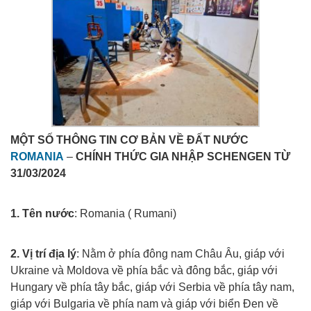
MỘT SỐ THÔNG TIN CƠ BẢN VỀ ĐẤT NƯỚC
ROMANIA
–
CHÍNH THỨC GIA NHẬP SCHENGEN TỪ
31/03/2024
Xuat khau lao dong rumani
1. Tên nước
: Romania ( Rumani)
Xuat khau lao dong rumani
2. Vị trí địa lý
: Nằm ở phía đông nam Châu Âu, giáp với
Ukraine và Moldova về phía bắc và đông bắc, giáp với
Hungary về phía tây bắc, giáp với Serbia về phía tây nam,
giáp với Bulgaria về phía nam và giáp với biển Đen về