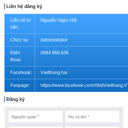
Liên hệ đăng ký
Liên hệ tư
Nguyễn Ngọc Hải
vấn:
Chức vụ:
Administrator
Điện
0984 866 636
thoại:
Facebook:
Vietthang.hai
Fanpage:
https://www.facebook.com/XkldVietthang.
Đăng ký