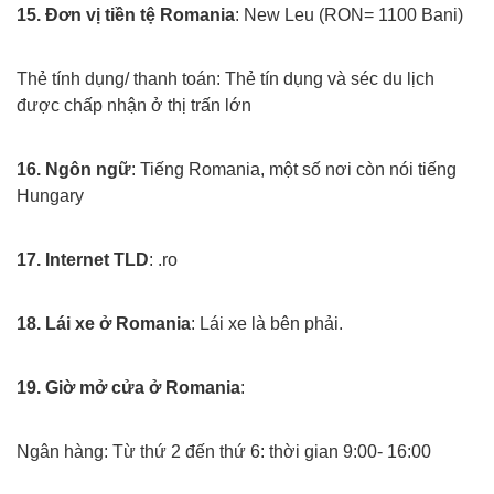
15. Đơn vị tiền tệ Romania
: New Leu (RON= 1100 Bani)
Xuat khau lao dong rumani
Thẻ tính dụng/ thanh toán: Thẻ tín dụng và séc du lịch
được chấp nhận ở thị trấn lớn
Xuat khau lao dong rumani
16. Ngôn ngữ
: Tiếng Romania, một số nơi còn nói tiếng
Hungary
Xuat khau lao dong rumani
17. Internet TLD
: .ro
Xuat khau lao dong rumani
18. Lái xe ở Romania
: Lái xe là bên phải.
Xuat khau lao dong rumani
19. Giờ mở cửa ở Romania
:
Xuat khau lao dong rumani
Ngân hàng: Từ thứ 2 đến thứ 6: thời gian 9:00- 16:00
Xuat khau lao dong rumani