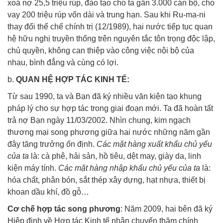
xoá nợ 25,5 triệu rúp, đào tạo cho ta gần 3.000 cán bộ, cho
vay 200 triệu rúp vốn dài và trung hạn. Sau khi Ru-ma-ni
thay đổi thể chế chính trị (12/1989), hai nước tiếp tục quan
hệ hữu nghị truyền thống trên nguyên tắc tôn trọng độc lập,
chủ quyền, không can thiệp vào công việc nội bộ của
nhau, bình đẳng và cùng có lợi.
b.
QUAN HỆ HỢP TÁC KINH TẾ:
Từ sau 1990, ta và Bạn đã ký nhiều văn kiện tạo khung
pháp lý cho sự hợp tác trong giai đoạn mới. Ta đã hoàn tất
trả nợ Bạn ngày 11/03/2002. Nhìn chung, kim ngạch
thương mại song phương giữa hai nước những năm gần
đây tăng trưởng ổn định.
Các mặt hàng xuất khẩu chủ yếu
của ta
là: cà phê, hải sản, hồ tiêu, dệt may, giày da, linh
kiện máy tính.
Các mặt hàng nhập khẩu chủ yếu của ta
là:
hóa chất, phân bón, sắt thép xây dựng, hạt nhựa, thiết bị
khoan dầu khí, đồ gỗ…
Cơ chế hợp tác song phương
: Năm 2009, hai bên đã ký
Hiệp định về Hợp tác Kinh tế nhân chuyến thăm chính