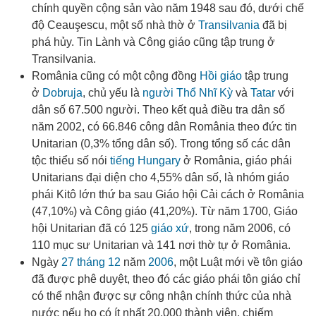
chính quyền cộng sản vào năm 1948
sau đó, dưới chế
độ Ceauşescu, một số nhà thờ ở
Transilvania
đã bị
phá hủy. Tin Lành và Công giáo cũng tập trung ở
Transilvania.
România cũng có một cộng đồng
Hồi giáo
tập trung
ở
Dobruja
, chủ yếu là
người Thổ Nhĩ Kỳ
và
Tatar
với
dân số 67.500 người.
Theo kết quả điều tra dân số
năm 2002, có 66.846 công dân România theo đức tin
Unitarian (0,3% tổng dân số). Trong tổng số các dân
tộc thiểu số nói
tiếng Hungary
ở România, giáo phái
Unitarians đại diện cho 4,55% dân số, là nhóm giáo
phái Kitô lớn thứ ba sau Giáo hội Cải cách ở România
(47,10%) và Công giáo (41,20%). Từ năm 1700, Giáo
hội Unitarian đã có 125
giáo xứ
, trong năm 2006, có
110 mục sư Unitarian và 141 nơi thờ tự ở România.
Ngày
27 tháng 12
năm
2006
, một Luật mới về tôn giáo
đã được phê duyệt, theo đó các giáo phái tôn giáo chỉ
có thể nhận được sự công nhận chính thức của nhà
nước nếu họ có ít nhất 20.000 thành viên, chiếm