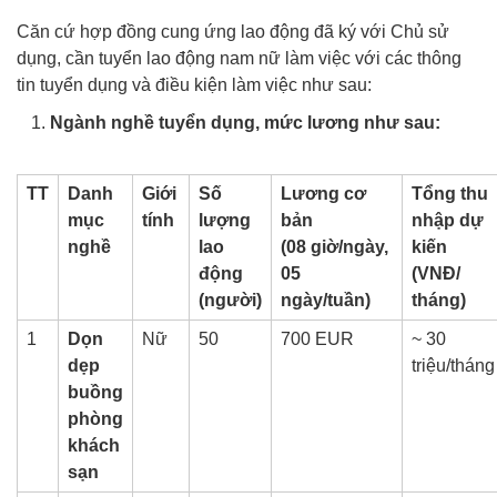
Căn cứ hợp đồng cung ứng lao động đã ký với Chủ sử
dụng, cần tuyển lao động nam nữ làm việc với các thông
tin tuyển dụng và điều kiện làm việc như sau:
Ngành nghề tuyển dụng, mức lương như sau:
TT
Danh
Giới
Số
Lương cơ
Tổng thu
mục
tính
lượng
bản
nhập dự
nghề
lao
(08 giờ/ngày,
kiến
động
05
(VNĐ/
(người)
ngày/tuần)
tháng)
1
Dọn
Nữ
50
700 EUR
~ 30
dẹp
triệu/tháng
buồng
phòng
khách
sạn