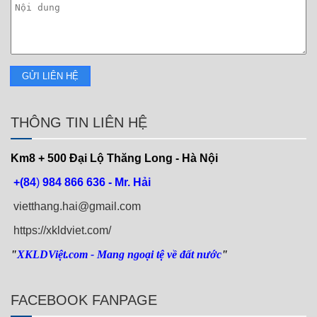
THÔNG TIN LIÊN HỆ
Km8 + 500
Đại Lộ Thăng Long - Hà Nội
+(84
)
984 866 636 - Mr. Hải
vietthang.hai@gmail.com
https://xkldviet.com/
"
XKLDViệt.com
- Mang ngoại tệ về đất nước
"
FACEBOOK FANPAGE