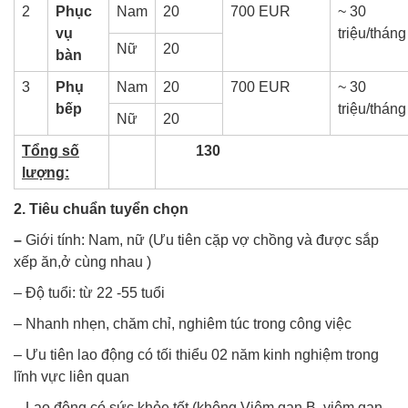
2
Phục
Nam
20
700 EUR
~ 30
vụ
triệu/tháng
Nữ
20
bàn
3
Phụ
Nam
20
700 EUR
~ 30
bếp
triệu/tháng
Nữ
20
Tổng số
130
lượng:
2. Tiêu chuẩn tuyển chọn
–
Giới tính: Nam, nữ (Ưu tiên cặp vợ chồng và được sắp
xếp ăn,ở cùng nhau )
– Độ tuổi: từ 22 -55 tuổi
– Nhanh nhẹn, chăm chỉ, nghiêm túc trong công việc
– Ưu tiên lao động có tối thiểu 02 năm kinh nghiệm trong
lĩnh vực liên quan
– Lao động có sức khỏe tốt (không Viêm gan B, viêm gan