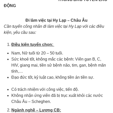
ĐỘNG
Xuất khẩu lao động Hy Lạp
Đi làm việc tại Hy Lạp – Châu Âu
Cần tuyển công nhân đi làm việc tại Hy Lạp với các điều
kiện, yêu cầu sau:
Xuất khẩu lao động Hy Lạp
Điều kiện tuyển chọn:
Xuất khẩu lao động Hy Lạp
Nam, Nữ tuổi từ 20 – 50 tuổi.
xkld hy lạp
xkld hy lạp
Sức khoẻ tốt, không mắc các bệnh: Viên gan B, C,
HIV, giang mai, tiền sử bệnh não, tim, gan, bệnh mãn
tính,…
Đạo đức tốt, kỷ luật cao, không tiền án tiền sự.
xkld hy
lạp
Có trách nhiệm với công việc, tiến độ.
Không nhận ứng viên đã bị trục xuất khỏi các nước
Châu Âu – Scheghen.
Ngành nghề – Lương CB: