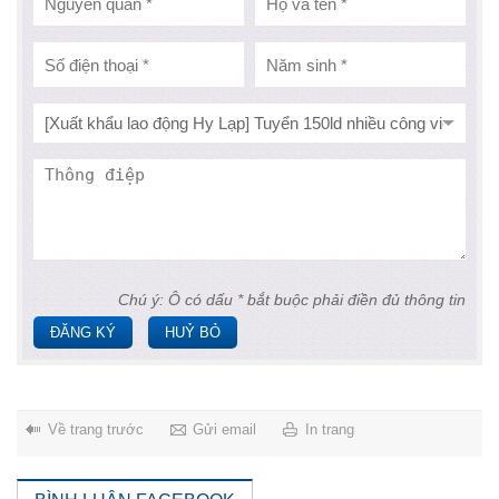
Chú ý: Ô có dấu * bắt buộc phải điền đủ thông tin
ĐĂNG KÝ
HUỶ BỎ
Về trang trước
Gửi email
In trang