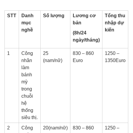
Xuất khẩu lao động Hy Lạp
STT
Danh
Số lượng
Lương cơ
Tổng thu
mục
bản
nhập dự
nghề
kiến
(8h/24
ngày/tháng)
1
Công
25
830 – 860
1250 –
nhân
(nam/nữ)
Euro
1350Euro
làm
bánh
mỳ
trong
chuỗi
hệ
thống
siêu thị.
2
Công
20(nam/nữ)
830 – 860
1250 –