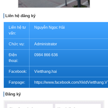
Liên hệ đăng ký
Liên hệ tư
Nguyễn Ngọc Hải
vấn:
Chức vụ:
Administrator
Điện
0984 866 636
thoại:
Facebook:
Vietthang.hai
Fanpage:
https://www.facebook.com/XkldVietthang.
Đăng ký