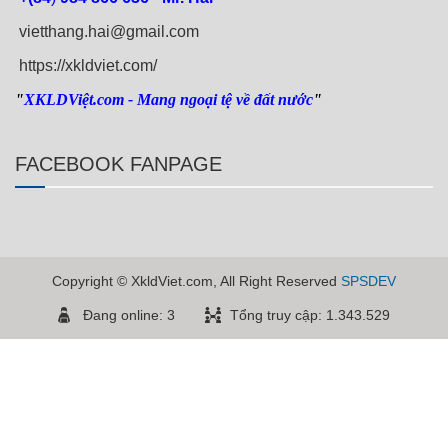
vietthang.hai@gmail.com
https://xkldviet.com/
"
XKLDViệt.com
- Mang ngoại tệ về đất nước
"
FACEBOOK FANPAGE
Copyright © XkldViet.com, All Right Reserved
SPSDEV
Đang online: 3
Tổng truy cập: 1.343.529