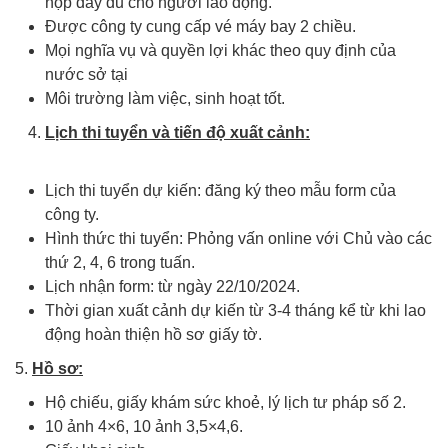
nộp đầy đủ cho người lao động.
Được công ty cung cấp vé máy bay 2 chiều.
Mọi nghĩa vụ và quyền lợi khác theo quy định của
nước sở tại
Môi trường làm việc, sinh hoạt tốt.
Lịch thi tuyển và tiến độ xuất cảnh:
Xuất khẩu lao động Hy Lạp
Lịch thi tuyển dự kiến: đăng ký theo mẫu form của
công ty.
Hình thức thi tuyển: Phỏng vấn online với Chủ vào các
thứ 2, 4, 6 trong tuấn.
Lịch nhận form: từ ngày 22/10/2024.
Thời gian xuất cảnh dự kiến từ 3-4 tháng kể từ khi lao
động hoàn thiện hồ sơ giấy tờ.
5.
Hồ sơ:
Xuất khẩu lao động Hy Lạp
Hộ chiếu, giấy khám sức khoẻ, lý lịch tư pháp số 2.
10 ảnh 4×6, 10 ảnh 3,5×4,6.