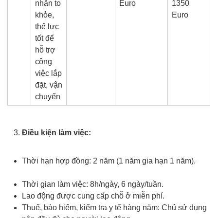
nhân to
Euro
1350
khỏe,
Euro
thể lực
tốt để
hỗ trợ
công
việc lắp
đặt, vận
chuyển
Điều kiện làm việc:
Xuất khẩu lao động Hy Lạp
Thời hạn hợp đồng: 2 năm (1 năm gia hạn 1 năm).
xkld hy lạp
Thời gian làm việc: 8h/ngày, 6 ngày/tuần.
Lao động được cung cấp chỗ ở miễn phí.
Thuế, bảo hiểm, kiểm tra y tế hàng năm: Chủ sử dụng