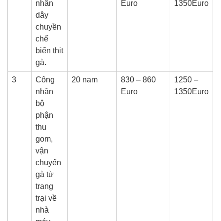
nhân
Euro
1350Euro
dây
chuyền
chế
biến thịt
gà.
3
Công
20 nam
830 – 860
1250 –
nhân
Euro
1350Euro
bộ
phận
thu
gom,
vận
chuyển
gà từ
trang
trại về
nhà