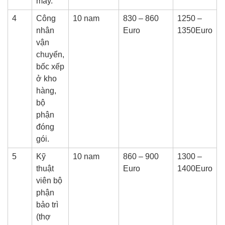
máy.
4
Công
10 nam
830 – 860
1250 –
nhân
Euro
1350Euro
vận
chuyển,
bốc xếp
ở kho
hàng,
bộ
phận
đóng
gói.
5
Kỹ
10 nam
860 – 900
1300 –
thuật
Euro
1400Euro
viên bộ
phận
bảo trì
(thợ