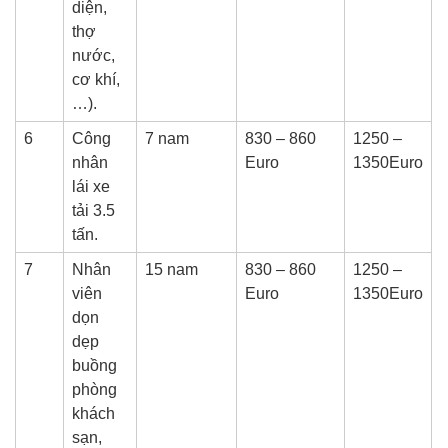
diện,
thợ
nước,
cơ khí,
…).
6
Công
7 nam
830 – 860
1250 –
nhân
Euro
1350Euro
lái xe
tải 3.5
tấn.
7
Nhân
15 nam
830 – 860
1250 –
viên
Euro
1350Euro
dọn
dẹp
buồng
phòng
khách
sạn,