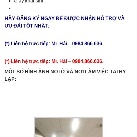
Giấy khai sinh
HÃY ĐĂNG KÝ NGAY ĐỂ ĐƯỢC NHẬN HỖ TRỢ VÀ
ƯU ĐÃI TỐT NHẤT:
Xuất khẩu lao động Hy Lạp
(*) Liên hệ trực tiếp: Mr. Hải – 0984.866.636.
Xuất khẩu lao động Hy Lạp
(*) Liên hệ trực tiếp: Mr. Hải – 0984.866.636.
MỘT SỐ HÌNH ẢNH NƠI Ở VÀ NƠI LÀM VIỆC TẠI HY
LẠP:
Xuất khẩu lao động Hy Lạp