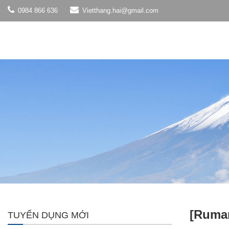
0984 866 636
Vietthang.hai@gmail.com
[Ruman
TUYỂN DỤNG MỚI