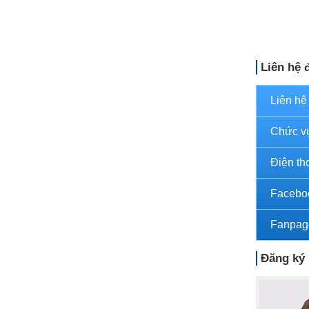
Liên hệ 
Liên hệ
Chức v
Điện th
Facebo
Fanpag
Đăng ký