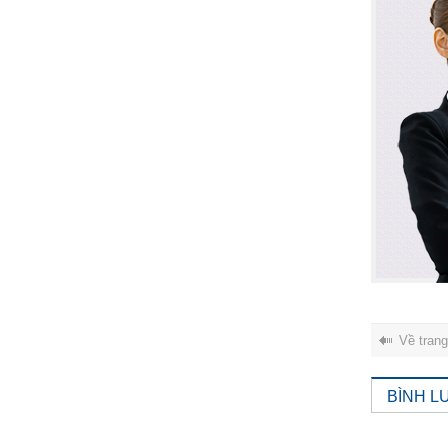
Về tran
BÌNH L