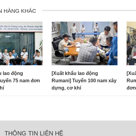
N HÀNG KHÁC
u lao động
[Xuất khẩu lao động
[Xu
Tuyển 75 nam đơn
Rumani] Tuyển 100 nam xây
Rum
hí
dựng, cơ khí
đơn
THÔNG TIN LIÊN HỆ