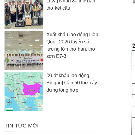
Litva] Nhận 80 thợ hàn,
thợ kết cấu
Xuất khẩu lao động Hàn
Quốc 2026 tuyển số
lượng lớn thợ hàn, thợ
sơn E7-3
[Xuất khẩu lao động
Bulgari] Cần 50 thợ xây
dựng tổng hợp
TIN TỨC MỚI