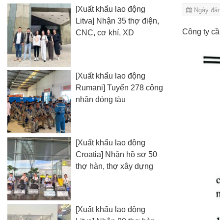
[Xuất khẩu lao động
Ngày đăn
Litva] Nhận 35 thợ điện,
Công ty cầ
CNC, cơ khí, XD
[Xuất khẩu lao động
Rumani] Tuyển 278 công
nhân đóng tàu
[Xuất khẩu lao động
Croatia] Nhận hồ sơ 50
thợ hàn, thợ xây dựng
[Xuất khẩu lao động