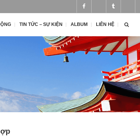
ĐỘNG
TIN TỨC – SỰ KIỆN
ALBUM
LIÊN HỆ
hợp