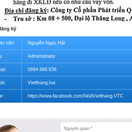
đăng ký
 tư vấn:
Nguyễn Ngọc Hải
ụ:
Administrator
oại:
0984 866 636
ok:
Vietthang.hai
e:
https://www.facebook.com/XkldVietthang.VTC