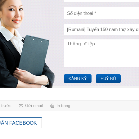
ĐĂNG KÝ
HUỶ BỎ
g trước
Gửi email
In trang
UẬN FACEBOOK