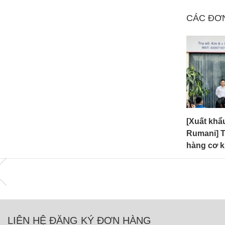
CÁC ĐƠ
động
[Xuất khẩu lao động
[Xuất khẩ
20 thợ hàn
Rumani] Tuyển 130 nhân
Rumani] 
viên làm việc trong khách
hàng cơ k
sạn
LIÊN HỆ ĐĂNG KÝ ĐƠN HÀNG