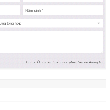
Chú ý: Ô có dấu * bắt buộc phải điền đủ thông tin