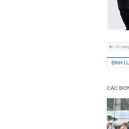
Về tran
BÌNH L
CÁC ĐƠ