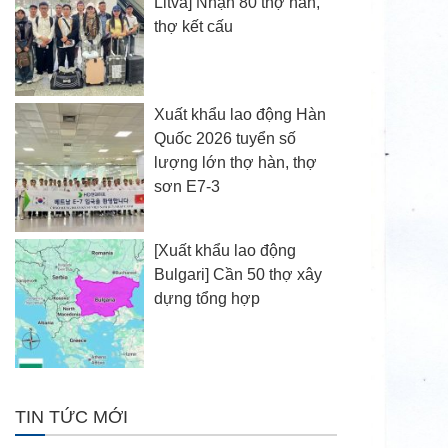
Litva] Nhận 80 thợ hàn,
thợ kết cấu
Xuất khẩu lao động Hàn
Quốc 2026 tuyển số
lượng lớn thợ hàn, thợ
sơn E7-3
[Xuất khẩu lao động
Bulgari] Cần 50 thợ xây
dựng tổng hợp
TIN TỨC MỚI