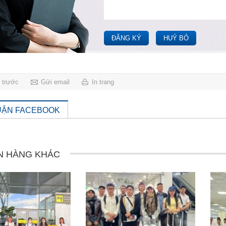
ĐĂNG KÝ
HUỶ BỎ
g trước
Gửi email
In trang
UẬN FACEBOOK
N HÀNG KHÁC