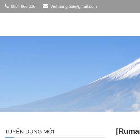
0984 866 636
Vietthang.hai@gmail.com
[Ruman
TUYỂN DỤNG MỚI