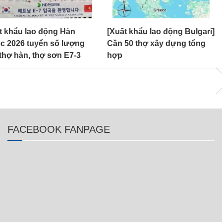
ất khẩu lao động Bulgari]
[Xuất khẩu lao động Litva]
 50 thợ xây dựng tổng
Tuyển 20 nữ đơn hàng
p
trồng nấm
FACEBOOK FANPAGE