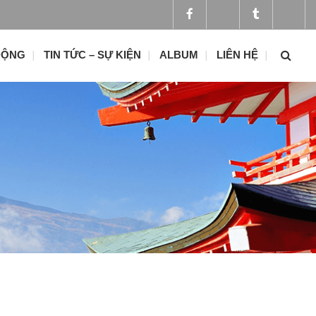
ĐỘNG
TIN TỨC – SỰ KIỆN
ALBUM
LIÊN HỆ