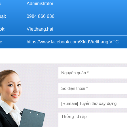
ụ:
Administrator
oại:
0984 866 636
ok:
Vietthang.hai
e:
https://www.facebook.com/XkldVietthang.VTC