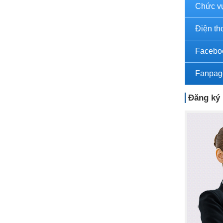
Chức v
Điện th
Facebo
Fanpag
Đăng ký