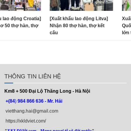
 lao động Litva]
Xuất khẩu lao động Hàn
[Xu
hợ hàn, thợ kết
Quốc 2026 tuyển số lượng
Cần
lớn thợ hàn, thợ sơn E7-3
hợ
THÔNG TIN LIÊN HỆ
Km8 + 500
Đại Lộ Thăng Long - Hà Nội
+(84
)
984 866 636 - Mr. Hải
vietthang.hai@gmail.com
https://xkldviet.com/
"
XKLDViệt.com
- Mang ngoại tệ về đất nước
"