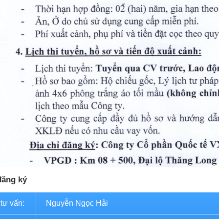
đăng ký
 tư vấn:
Nguyễn Ngọc Hải