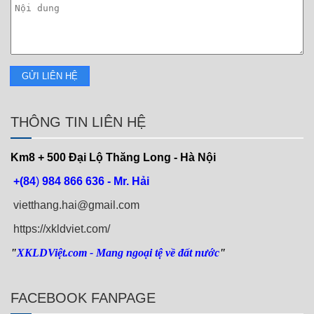
THÔNG TIN LIÊN HỆ
Km8 + 500
Đại Lộ Thăng Long - Hà Nội
+(84
)
984 866 636 - Mr. Hải
vietthang.hai@gmail.com
https://xkldviet.com/
"
XKLDViệt.com
- Mang ngoại tệ về đất nước
"
FACEBOOK FANPAGE