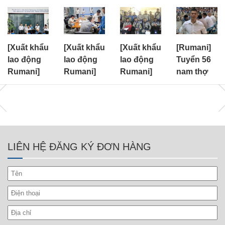
[Xuất khẩu
[Xuất khẩu
[Xuất khẩu
[Rumani]
lao động
lao động
lao động
Tuyển 56
Rumani]
Rumani]
Rumani]
nam thợ
Tuyển 75
Tuyển 100
Tuyển 150
xây dựng
nam đơn
nam xây
nam đơn
cty
hàng cơ
dựng, cơ
hàng nhà
CONCELEX
khí
khí
máy cơ
khí
LIÊN HỆ ĐĂNG KÝ ĐƠN HÀNG