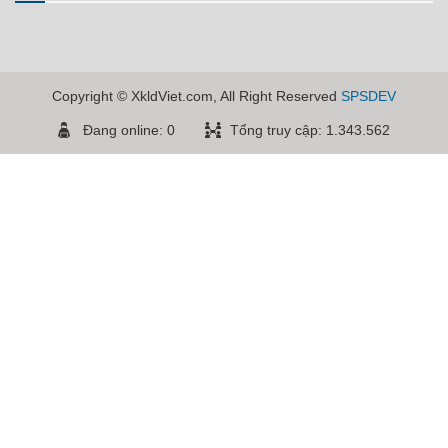
Copyright © XkldViet.com, All Right Reserved
SPSDEV
Đang online: 0
Tổng truy cập: 1.343.562