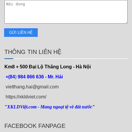
THÔNG TIN LIÊN HỆ
Km8 + 500
Đại Lộ Thăng Long - Hà Nội
+(84
)
984 866 636 - Mr. Hải
vietthang.hai@gmail.com
https://xkldviet.com/
"
XKLDViệt.com
- Mang ngoại tệ về đất nước
"
FACEBOOK FANPAGE