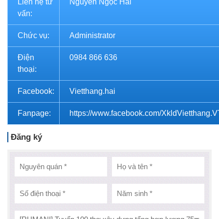
Liên hệ tư
Nguyễn Ngọc Hải
vấn:
Chức vụ:
Administrator
Điện
0984 866 636
thoại:
Facebook:
Vietthang.hai
Fanpage:
https://www.facebook.com/XkldVietthang.
Đăng ký