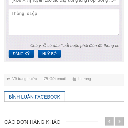
Chú ý: Ô có dấu * bắt buộc phải điền đủ thông tin
ĐĂNG KÝ
HUỶ BỎ
Về trang trước
Gửi email
In trang
BÌNH LUẬN FACEBOOK
CÁC ĐƠN HÀNG KHÁC