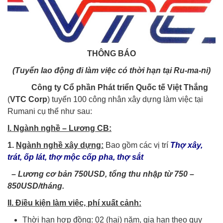
THÔNG BÁO
(
Tuyển lao động
đi làm việc có thời hạn tại
Ru-ma-ni
)
Công ty
Cổ phần Phát triển Quốc tế Việt Thắng
(
VTC Corp
) tuyển 100 công nhân xây dựng làm việc tại
Rumani
cụ thể như sau:
I. Ngành nghề
– Lương CB
:
1.
Ngành nghề xây dựng
:
Bao gồm các vị trí
Thợ xây,
trát, ốp lát, thợ mộc cốp pha, thợ sắt
– Lương cơ bản 750USD, tổng thu nhập từ 750 –
850USD/tháng.
II. Điều kiện làm việc, phí xuất cảnh:
Thời hạn hợp đồng: 02 (hai) năm, gia hạn theo quy