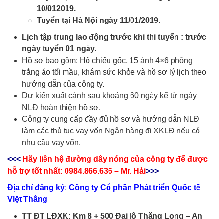
10/012019.
Tuyển tại Hà Nội ngày 11/01/2019.
Lịch tập trung lao động trước khi thi tuyển : trước
ngày tuyển 01 ngày.
Hồ sơ bao gồm: Hộ chiếu gốc, 15 ảnh 4×6 phông
trắng áo tối mầu, khám sức khỏe và hồ sơ lý lịch theo
hướng dẫn của công ty.
Dự kiến xuất cảnh sau khoảng 60 ngày kể từ ngày
NLĐ hoàn thiện hồ sơ.
Công ty cung cấp đầy đủ hồ sơ và hướng dẫn NLĐ
làm các thủ tục vay vốn Ngân hàng đi XKLĐ nếu có
nhu cầu vay vốn.
<<<
Hãy l
iên hệ đường dây nóng của công ty để được
hỗ trợ tốt nhất: 0984.866.636 – Mr. Hải
>>>
Địa chỉ đăng ký
:
Công ty Cổ phần Phát triển Quốc tế
Việt Thắng
TT ĐT LĐXK: Km 8
+
500 Đại lộ Thăng Long – An