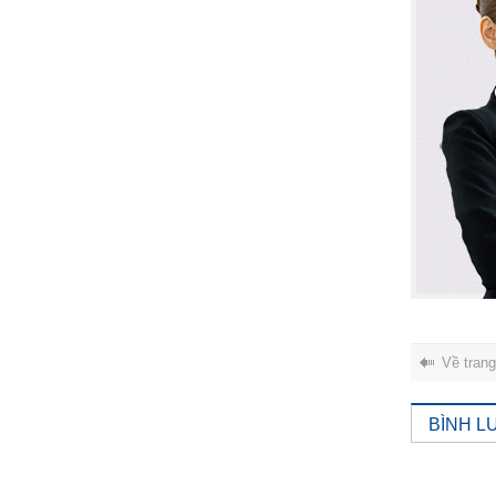
Về tran
BÌNH L