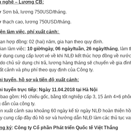
 nghề – Lương CB:
ợ Sơn bả, lương 750USD/tháng.
ợ thạch cao, lương 750USD/tháng.
iện làm việc, phí xuất cảnh:
ạn hợp đồng: 02 (hai) năm, gia hạn theo quy định.
ian làm việc:
10
giờ/ngày
, 06 ngày/tuần, 26 ngày/tháng
, làm 
 dụng cung cấp lượt vé về khi NLĐ kết thúc hợp đồng về nước
 do chủ sử dụng chi trả, lương hàng tháng sẽ chuyển về gia đìn
ất cảnh và phụ phí theo quy định của Công ty.
hi tuyển, hồ sơ và tiến độ xuất cảnh:
hi tuyển
trực tiếp: Ngày 11.04.2018 tại Hà Nội
bao gồm: Hộ chiếu gốc, bằng tốt nghiệp cấp 3, 15 ảnh 4×6 phôn
dẫn của công ty.
n xuất cảnh sau khoảng 60 ngày kể từ ngày NLĐ hoàn thiện hồ
y cung cấp đầy đủ hồ sơ và hướng dẫn NLĐ làm các thủ tục v
ăng ký
:
Công ty Cổ phần Phát triển Quốc tế Việt Thắng