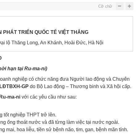
Cỡ chữ
 PHÁT TRIỂN QUỐC TẾ VIỆT THẮNG
i lộ Thăng Long, An Khánh, Hoài Đức, Hà Nội
O
hời hạn tại
Ru-ma-ni
)
 Doanh nghiệp có chức năng đưa Người lao động và Chuyên
/LĐTBXH-GP
do Bộ Lao động – Thương binh và Xã hội cấp.
Ru-ma-ni
với các yêu cầu như sau:
g tốt nghiệp THPT trở lên.
ng ống thoát nước và đã từng làm việc tại nước ngoài.
ng mai, hoa liễu, tiền sử bệnh não, tim, gan, bệnh mãn tính.