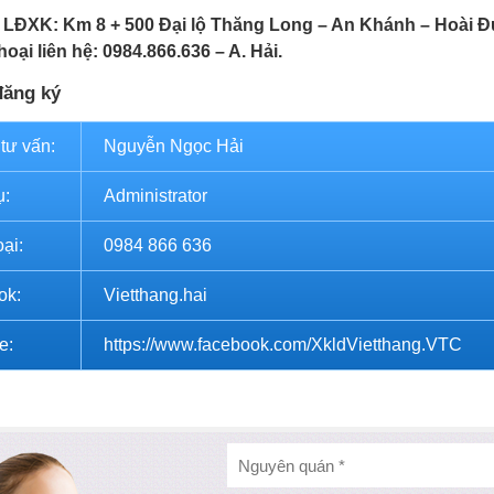
 LĐXK: Km 8
+
500 Đại lộ Thăng Long – An Khánh – Hoài Đ
hoại
liên hệ: 0984.866.636 – A. Hải.
đăng ký
 tư vấn:
Nguyễn Ngọc Hải
ụ:
Administrator
oại:
0984 866 636
ok:
Vietthang.hai
e:
https://www.facebook.com/XkldVietthang.VTC