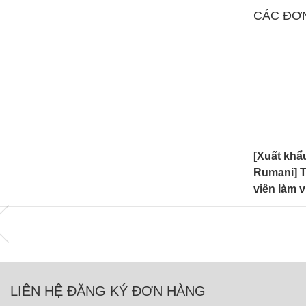
CÁC ĐƠ
động
[Xuất khẩu lao động
[Xuất khẩ
278 công
Rumani] Tuyển 20 thợ hàn
Rumani] 
6G
viên làm 
sạn
LIÊN HỆ ĐĂNG KÝ ĐƠN HÀNG