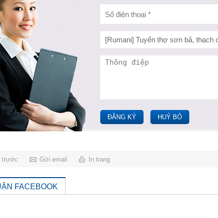
ĐĂNG KÝ
HUỶ BỎ
g trước
Gửi email
In trang
UẬN FACEBOOK