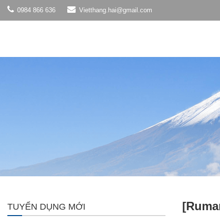
0984 866 636
Vietthang.hai@gmail.com
[Ruman
TUYỂN DỤNG MỚI