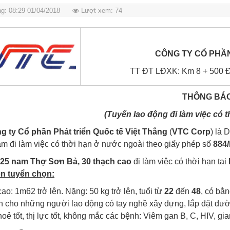
g: 08:29 01/04/2018
Lượt xem: 74
CÔNG TY CỔ PHẦN
TT ĐT LĐXK: Km 8 + 500 Đạ
THÔNG BÁ
(
Tuyển lao động
đi làm việc có t
g ty
Cổ phần Phát triển Quốc tế Việt Thắng
(
VTC Corp
) là
am đi làm việc có thời hạn ở nước ngoài theo giấy phép số
884
n
25 nam Thợ Sơn Bả, 30 thạch cao
đi làm việc có thời hạn tại
ện tuyển chọn:
ao: 1m62 trở lên. Nặng: 50 kg trở lên, tuổi từ
22
đến
48
, có bằn
n cho những người lao động có tay nghề xây dựng, lắp đặt đườ
oẻ tốt, thị lực tốt, không mắc các bệnh: Viêm gan B, C, HIV, gia