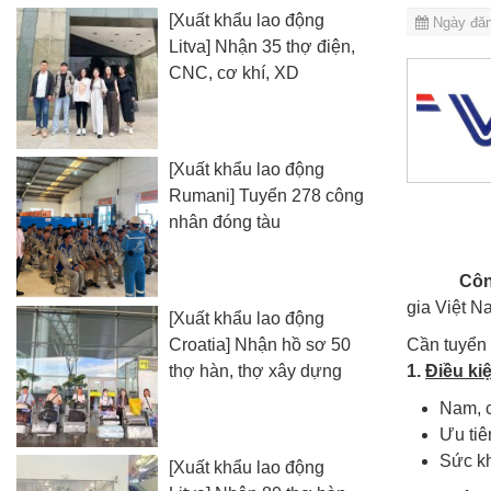
[Xuất khẩu lao động
Ngày đăn
Litva] Nhận 35 thợ điện,
CNC, cơ khí, XD
[Xuất khẩu lao động
Rumani] Tuyển 278 công
nhân đóng tàu
Côn
gia Việt N
[Xuất khẩu lao động
Croatia] Nhận hồ sơ 50
Cần tuyể
thợ hàn, thợ xây dựng
1.
Điều ki
Nam, c
Ưu tiê
Sức kh
[Xuất khẩu lao động