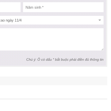
Chú ý: Ô có dấu * bắt buộc phải điền đủ thông tin