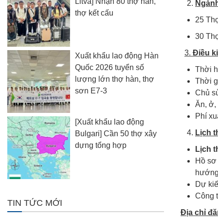
Litva] Nhận 80 thợ hàn,
Ngành
thợ kết cấu
25 Th
30 Th
3.
Điều k
Xuất khẩu lao động Hàn
Quốc 2026 tuyển số
Thời h
lượng lớn thợ hàn, thợ
Thời g
sơn E7-3
Chủ sử
Ăn, ở,
Phí xu
[Xuất khẩu lao động
Lịch t
Bulgari] Cần 50 thợ xây
dựng tổng hợp
Lịch
t
Hồ sơ 
hướng 
Dự kiế
Công t
TIN TỨC MỚI
Địa chỉ đ