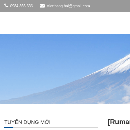
0984 866 636
Vietthang.hai@gmail.com
[Ruman
TUYỂN DỤNG MỚI