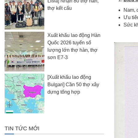
Litva] Nhận 80 thợ hàn,
thợ kết cấu
Nam, c
Ưu tiê
Sức kh
Xuất khẩu lao động Hàn
Quốc 2026 tuyển số
lượng lớn thợ hàn, thợ
sơn E7-3
[Xuất khẩu lao động
Bulgari] Cần 50 thợ xây
dựng tổng hợp
TIN TỨC MỚI