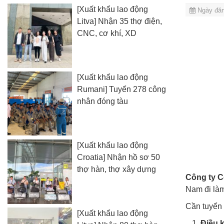
[Xuất khẩu lao động
Ngày đăn
Litva] Nhận 35 thợ điện,
CNC, cơ khí, XD
[Xuất khẩu lao động
Rumani] Tuyển 278 công
nhân đóng tàu
[Xuất khẩu lao động
Croatia] Nhận hồ sơ 50
thợ hàn, thợ xây dựng
Công ty
C
Nam đi làm
Cần tuyể
[Xuất khẩu lao động
Điều 