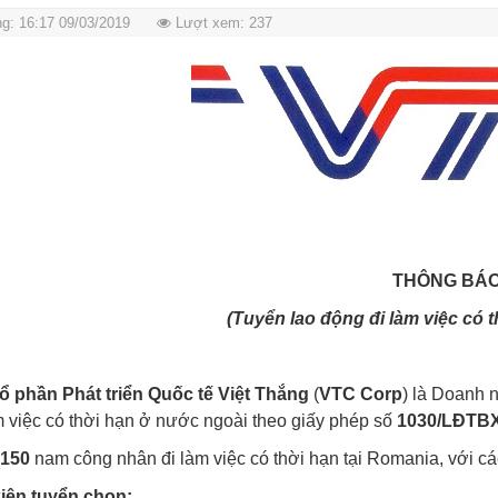
g: 16:17 09/03/2019
Lượt xem: 237
THÔNG BÁ
(
Tuyển lao động
đi làm việc có t
ổ phần Phát triển Quốc tế Việt Thắng
(
VTC Corp
) là Doanh 
 việc có thời hạn ở nước ngoài theo giấy phép số
1030
/LĐTB
n
150
nam công nhân đi làm việc có thời hạn tại Romania, với cá
kiện tuyển chọn: