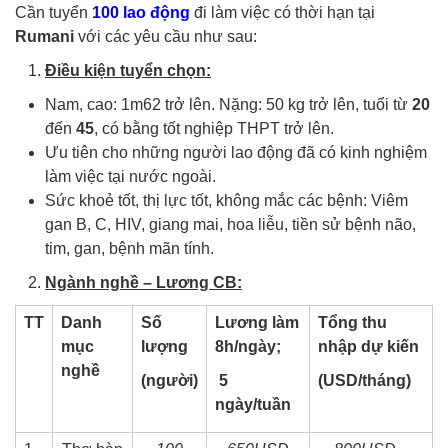
Cần tuyển
100 lao động
đi làm việc có thời hạn tại
Rumani
với các yêu cầu như sau:
Điều kiện tuyển chọn:
Nam, cao: 1m62 trở lên. Nặng: 50 kg trở lên, tuổi từ
20
đến
45
, có bằng tốt nghiệp THPT trở lên.
Ưu tiên cho những người lao động đã có kinh nghiệm
làm việc tại nước ngoài.
Sức khoẻ tốt, thị lực tốt, không mắc các bệnh: Viêm
gan B, C, HIV, giang mai, hoa liễu, tiền sử bệnh não,
tim, gan, bệnh mãn tính.
Ngành nghề – Lương CB:
TT
Danh
Số
Lương làm
Tổng thu
mục
lượng
8h/ngày;
nhập dự kiến
nghề
(người)
5
(USD/tháng)
ngày/tuần