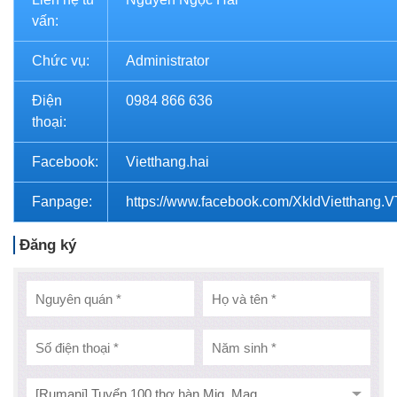
vấn:
Chức vụ:
Administrator
Điện
0984 866 636
thoại:
Facebook:
Vietthang.hai
Fanpage:
https://www.facebook.com/XkldVietthang.
Đăng ký