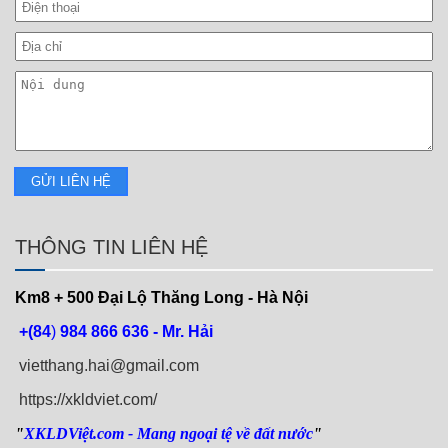
THÔNG TIN LIÊN HỆ
Km8 + 500
Đại Lộ Thăng Long - Hà Nội
+(84
)
984 866 636 - Mr. Hải
vietthang.hai@gmail.com
https://xkldviet.com/
"
XKLDViệt.com
- Mang ngoại tệ về đất nước
"