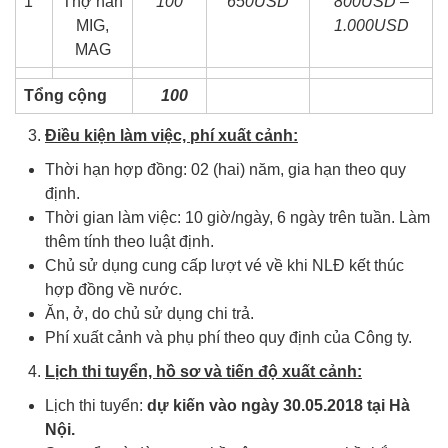
1
Thợ hàn
100
650USD
800USD –
MIG,
1.000USD
MAG
Tổng cộng
100
Điều kiện làm việc, phí xuất cảnh:
Thời hạn hợp đồng: 02 (hai) năm, gia hạn theo quy
định.
Thời gian làm việc: 10 giờ/ngày, 6 ngày trên tuần. Làm
thêm tính theo luật định.
Chủ sử dụng cung cấp lượt vé về khi NLĐ kết thúc
hợp đồng về nước.
Ăn, ở, do chủ sử dụng chi trả.
Phí xuất cảnh và phụ phí theo quy định của Công ty.
Lịch thi tuyển, hồ sơ và tiến độ xuất cảnh:
Lịch thi tuyển:
dự kiến vào
ngày 30.
05
.201
8
tại Hà
Nội
.