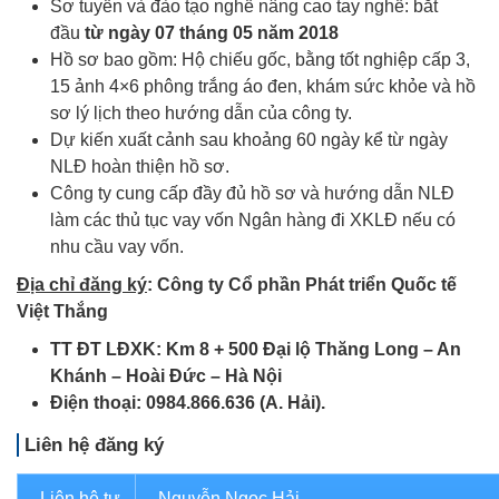
Sơ tuyển và đào tạo nghề nâng cao tay nghề: bắt
đầu
từ ngày 07
tháng
05
năm 2018
Hồ sơ bao gồm: Hộ chiếu gốc, bằng tốt nghiệp cấp 3,
15 ảnh 4×6 phông trắng áo đen, khám sức khỏe và hồ
sơ lý lịch theo hướng dẫn của công ty.
Dự kiến xuất cảnh sau khoảng 60 ngày kể từ ngày
NLĐ hoàn thiện hồ sơ.
Công ty cung cấp đầy đủ hồ sơ và hướng dẫn NLĐ
làm các thủ tục vay vốn Ngân hàng đi XKLĐ nếu có
nhu cầu vay vốn.
Địa chỉ đăng ký
:
Công ty Cổ phần Phát triển Quốc tế
Việt Thắng
TT ĐT LĐXK: Km 8
+
500 Đại lộ Thăng Long – An
Khánh – Hoài Đức – Hà Nội
Điện thoại:
0984.866.636 (A. Hải).
Liên hệ đăng ký
Liên hệ tư
Nguyễn Ngọc Hải