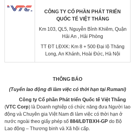
CÔNG TY CỔ PHẦN PHÁT TRIỂN
QUỐC TẾ VIỆT THẮNG
Km 103, QL5, Nguyễn Bỉnh Khiêm, Quận
Hải An , Hải Phòng
TT ĐT LĐXK: Km 8 + 500 Đại lộ Thăng
Long, An Khánh, Hoài Đức, Hà Nội
THÔNG BÁO
(
Tuyển lao động
đi làm việc có thời hạn tại
Rumani
)
Công ty
Cổ phần Phát triển Quốc tế Việt Thắng
(
VTC Corp
) là Doanh nghiệp có chức năng đưa Người lao
động và Chuyên gia Việt Nam đi làm việc có thời hạn ở
nước ngoài theo giấy phép số
884
/LĐTBXH-GP
do Bộ
Lao động – Thương binh và Xã hội cấp.