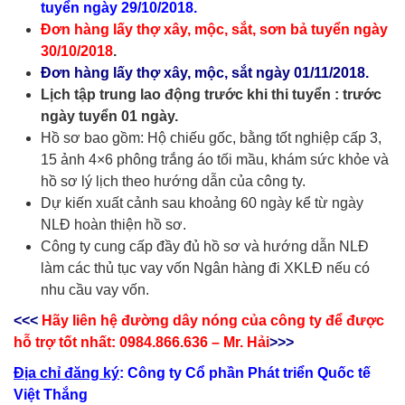
tuyển ngày 29/10/2018.
Đơn hàng lấy thợ xây, mộc, sắt, sơn bả tuyển ngày
30/10/2018
.
Đơn hàng lấy thợ xây, mộc, sắt ngày 01/11/2018.
Lịch tập trung lao động trước khi thi tuyển : trước
ngày tuyển 01 ngày.
Hồ sơ bao gồm: Hộ chiếu gốc, bằng tốt nghiệp cấp 3,
15 ảnh 4×6 phông trắng áo tối mầu, khám sức khỏe và
hồ sơ lý lịch theo hướng dẫn của công ty.
Dự kiến xuất cảnh sau khoảng 60 ngày kể từ ngày
NLĐ hoàn thiện hồ sơ.
Công ty cung cấp đầy đủ hồ sơ và hướng dẫn NLĐ
làm các thủ tục vay vốn Ngân hàng đi XKLĐ nếu có
nhu cầu vay vốn.
<<<
Hãy l
iê
n hệ đường dây nóng của công ty để được
hỗ trợ tốt nhất: 0984.866.636 – Mr. Hải
>>>
Địa chỉ đăng ký
:
Công ty Cổ phần Phát triển Quốc tế
Việt Thắng