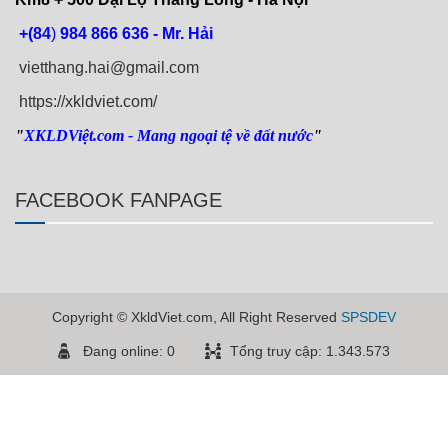
+(84
)
984 866 636 - Mr. Hải
vietthang.hai@gmail.com
https://xkldviet.com/
"
XKLDViệt.com
- Mang ngoại tệ về đất nước
"
FACEBOOK FANPAGE
Copyright © XkldViet.com, All Right Reserved
SPSDEV
Đang online: 0
Tổng truy cập: 1.343.573