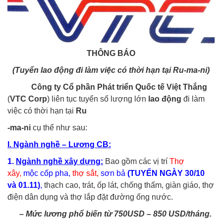
THÔNG BÁO
(
Tuyển lao động
đi làm việc có thời hạn tại
Ru-ma-ni
)
Công ty
Cổ phần Phát triển Quốc tế Việt Thắng
(
VTC Corp
) liên tục tuyển số lượng lớn
lao động
đi làm
việc có thời hạn tại
Ru
-ma-ni
cụ thể như sau:
I. Ngành nghề
– Lương CB
:
1.
Ngành nghề xây dựng
:
Bao gồm các vị trí
Thợ
xây,
mộc cốp pha,
thợ sắt,
sơn bả
(TUYỂN NGÀY 30/10
và 01.11)
,
thạch cao, trát, ốp lát, chống thấm, giàn giáo, thợ
điện dân dụng và thợ lắp đặt đường ống nước.
– Mức lương phổ biến từ 750USD – 850 USD/tháng.