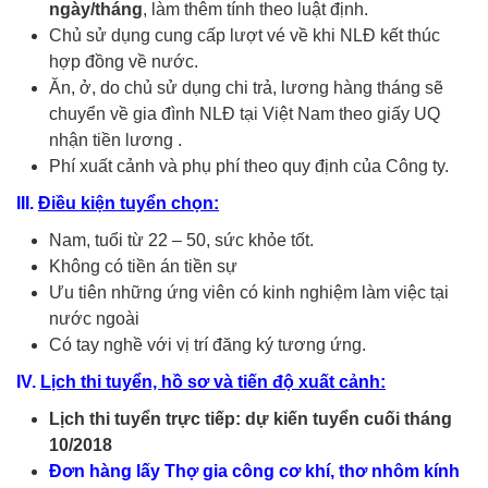
ngày/tháng
, làm thêm tính theo luật định.
Chủ sử dụng cung cấp lượt vé về khi NLĐ kết thúc
hợp đồng về nước.
Ăn, ở, do chủ sử dụng chi trả, lương hàng tháng sẽ
chuyển về gia đình NLĐ tại Việt Nam theo giấy UQ
nhận tiền lương .
Phí xuất cảnh và phụ phí theo quy định của Công ty.
III.
Điều kiện
tuyển chọn:
Nam, tuổi từ 22 – 50, sức khỏe tốt.
Không có tiền án tiền sự
Ưu tiên những ứng viên có kinh nghiệm làm việc tại
nước ngoài
Có tay nghề với vị trí đăng ký tương ứng.
IV.
Lịch thi tuyển, hồ sơ và tiến độ xuất cảnh:
Lịch
thi tuyển
trực tiếp: dự kiến tuyển cuối tháng
10/2018
Đơn hàng lấy Thợ gia công cơ khí, thơ nhôm kính