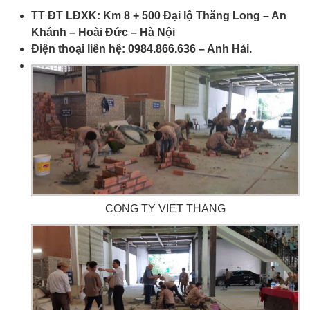
TT ĐT LĐXK: Km 8
+
500 Đại lộ Thăng Long – An
Khánh – Hoài Đức – Hà Nội
Điện thoại
liên hệ: 0984.866.636 – Anh Hải.
CONG TY VIET THANG