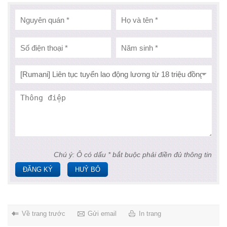
Chú ý: Ô có dấu * bắt buộc phải điền đủ thông tin
ĐĂNG KÝ
HUỶ BỎ
Về trang trước
Gửi email
In trang