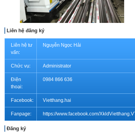
Liên hệ đăng ký
Liên hệ tư
Nguyễn Ngọc Hải
vấn:
Chức vụ:
Administrator
Điện
0984 866 636
thoại:
Facebook:
Vietthang.hai
Fanpage:
https://www.facebook.com/XkldVietthang.
Đăng ký