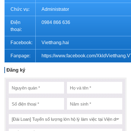
Chức vụ:
Administrator
Điện
0984 866 636
thoại:
Facebook:
Vietthang.hai
Fanpage:
https://www.facebook.com/XkldVietthang.
Đăng ký