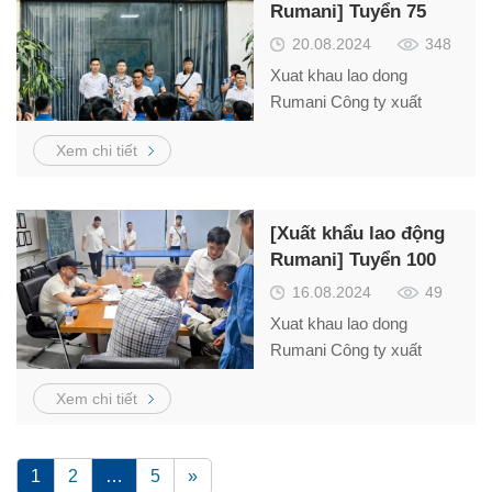
Rumani] Tuyển 75
tuyển dụng, mức lương
nam đơn hàng cơ khí
như sau: TT Danh
20.08.2024
348
mục nghề Giới tính Số
Xuat khau lao dong
lượng lao động (người)
Rumani Công ty xuất
khẩu lao động Việt Thắng
Xem chi tiết
cần tuyển thợ hàn, gia
công cơ khí, thợ phun
sơn làm việc tại Rumani
[Xuất khẩu lao động
xuất cảnh nhanh. Liên hệ
Rumani] Tuyển 100
Mr. Hải – 0984866636
nam xây dựng, cơ khí
16.08.2024
49
Xuat khau lao dong
Rumani Công ty xuất
khẩu lao động Việt Thắng
Xem chi tiết
cần tuyển thợ hàn, gia
công cơ khí, thợ phun
sơn làm việc tại Rumani
1
2
…
5
»
xuất cảnh nhanh. Liên hệ