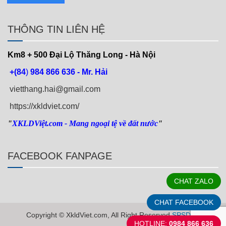
THÔNG TIN LIÊN HỆ
Km8 + 500
Đại Lộ Thăng Long - Hà Nội
+(84
)
984 866 636 - Mr. Hải
vietthang.hai@gmail.com
https://xkldviet.com/
"
XKLDViệt.com
- Mang ngoại tệ về đất nước
"
FACEBOOK FANPAGE
CHAT ZALO
CHAT FACEBOOK
Copyright © XkldViet.com, All Right Reserved
SPSDEV
HOTLINE:
0984 866 636