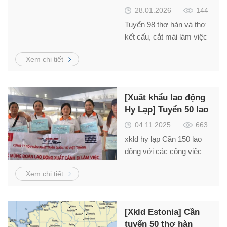
nhân viên khách sạn
28.01.2026
144
Tuyển 98 thợ hàn và thợ
kết cấu, cắt mài làm việc
tại Litva – Schengen thu
Xem chi tiết
nhập từ 1.300 –
2.000Euro/tháng.
[Xuất khẩu lao động
Hy Lạp] Tuyển 50 lao
động các ngành nghề
04.11.2025
663
xkld hy lạp Cần 150 lao
động với các công việc
hấp dẫn, xuất cảnh nhanh.
Xem chi tiết
Liên hệ Mr. Hải –
0984.866.636
[Xkld Estonia] Cần
tuyển 50 thợ hàn