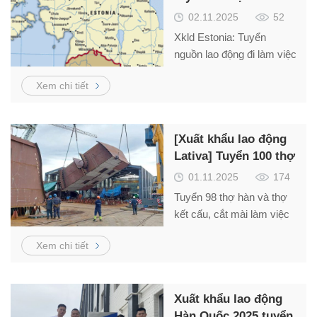
lương cao
02.11.2025
52
Xkld Estonia: Tuyển
nguồn lao động đi làm việc
có thời hạn tại
Xem chi tiết
Estonia/Estonia 10 – M2
Công ty Estonia đang cần
tuyển lao động làm việc tại
[Xuất khẩu lao động
Các nhà máy sản xuất với
Lativa] Tuyển 100 thợ
các thông tin tuyển dụng
hàn, gia công cơ khí
và điều kiện làm việc như
01.11.2025
174
sau: 1. Ngành nghề tuyển
Tuyển 98 thợ hàn và thợ
dụng, mức lương như
kết cấu, cắt mài làm việc
tại Litva – Schengen thu
Xem chi tiết
nhập từ 1.300 –
2.000Euro/tháng.
Xuất khẩu lao động
Hàn Quốc 2025 tuyển