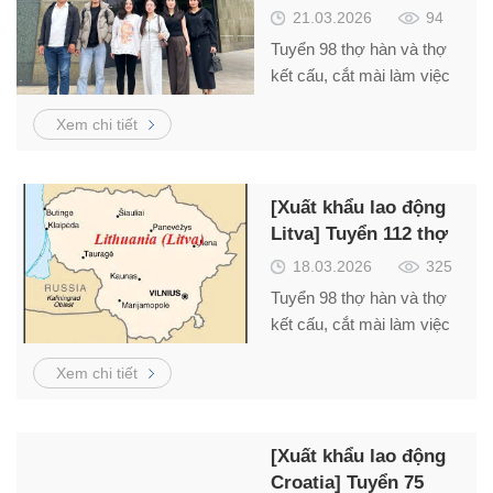
đơn hàng trồng nấm
Thợ sơn bả – Lương CB
21.03.2026
94
1.056 Euro – Thu nhập 36
Tuyển 98 thợ hàn và thợ
– 46 triệu/tháng. 10 Thợ
kết cấu, cắt mài làm việc
tại Litva – Schengen thu
Xem chi tiết
nhập từ 1.300 –
2.000Euro/tháng.
[Xuất khẩu lao động
Litva] Tuyển 112 thợ
cơ khí, xây dựng
18.03.2026
325
Tuyển 98 thợ hàn và thợ
kết cấu, cắt mài làm việc
tại Litva – Schengen thu
Xem chi tiết
nhập từ 1.300 –
2.000Euro/tháng.
[Xuất khẩu lao động
Croatia] Tuyển 75