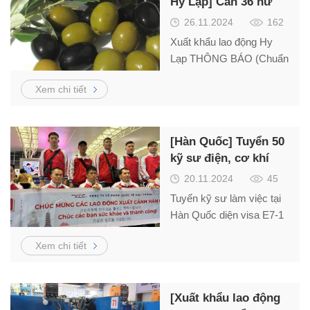
Hy Lạp] Cần 36 nữ
chế biến Ô Liu
26.11.2024
162
Xuất khẩu lao động Hy
Lạp THÔNG BÁO (Chuẩn
bị nguồn lao động đi làm
Xem chi tiết
việc có thời hạn tại Hy
Lạp) Công ty Cổ
phần Phát triển Quốc tế
[Hàn Quốc] Tuyển 50
Việt Thắng (VTC Corp) là
kỹ sư điện, cơ khí
Doanh nghiệp có chức
E7-1 sản xuất thang
năng đưa Người lao động
20.11.2024
45
máy
và Chuyên gia Việt Nam
Tuyển kỹ sư làm việc tại
đi làm việc có thời
Hàn Quốc diện visa E7-1
làm vệc trong tập đoàn
Xem chi tiết
Misubishi sản xất thang
máy. Liên hệ MR Hải
0984866636
[Xuất khẩu lao động