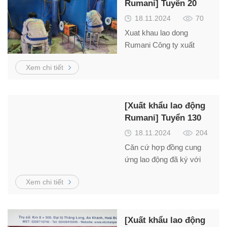
Rumani] Tuyển 20
thợ hàn 6G
18.11.2024
70
Xuat khau lao dong
Rumani Công ty xuất
khẩu lao động Việt Thắng
Xem chi tiết
cần tuyển thợ hàn, gia
công cơ khí, thợ phun
sơn làm việc tại Rumani
[Xuất khẩu lao động
xuất cảnh nhanh. Liên hệ
Rumani] Tuyển 130
Mr. Hải – 0984866636
nhân viên làm việc
18.11.2024
204
trong khách sạn
Căn cứ hợp đồng cung
ứng lao động đã ký với
Chủ sử dụng, cần tuyển
Xem chi tiết
lao động nam nữ làm việc
với các thông tin tuyển
dụng và điều kiện làm việc
[Xuất khẩu lao động
như sau: Ngành nghề