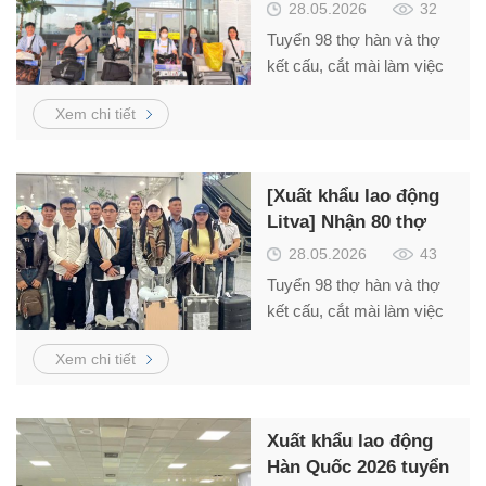
50 thợ hàn, thợ xây
28.05.2026
32
dựng
Tuyển 98 thợ hàn và thợ
kết cấu, cắt mài làm việc
tại Litva – Schengen thu
Xem chi tiết
nhập từ 1.300 –
2.000Euro/tháng.
[Xuất khẩu lao động
Litva] Nhận 80 thợ
hàn, thợ kết cấu
28.05.2026
43
Tuyển 98 thợ hàn và thợ
kết cấu, cắt mài làm việc
tại Litva – Schengen thu
Xem chi tiết
nhập từ 1.300 –
2.000Euro/tháng.
Xuất khẩu lao động
Hàn Quốc 2026 tuyển