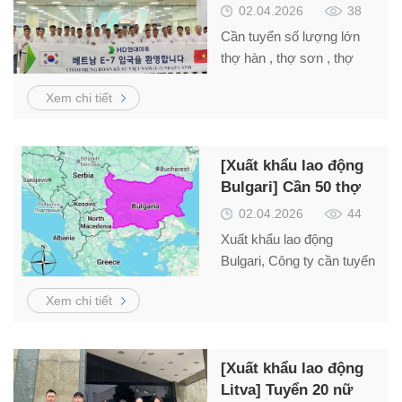
số lượng lớn thợ
02.04.2026
38
hàn, thợ sơn E7-3
Cần tuyển số lượng lớn
thợ hàn , thợ sơn , thợ
điện đi làm việc tại Hàn
Xem chi tiết
Quốc diện visa E7-3. Liên
hệ MR. Hải 0984866636
[Xuất khẩu lao động
Bulgari] Cần 50 thợ
xây dựng tổng hợp
02.04.2026
44
Xuất khẩu lao động
Bulgari, Công ty cần tuyển
lao động làm việc trong dự
Xem chi tiết
án xây dựng Bulgari cụ
thể như sau: Xuất khẩu
lao động Litva 1.
[Xuất khẩu lao động
Ngành nghề tuyển dụng,
Litva] Tuyển 20 nữ
mức lương như sau: 10