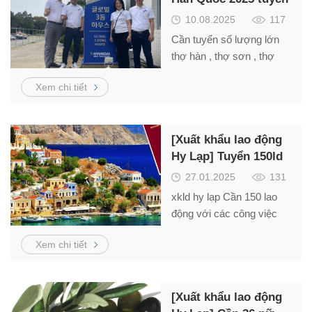
gấp 500 thợ hàn, thợ
10.08.2025
117
sơn E7-3
Cần tuyển số lượng lớn
thợ hàn , thợ sơn , thợ
điện đi làm việc tại Hàn
Xem chi tiết
Quốc diện visa E7-3. Liên
hệ MR. Hải 0984866636
[Xuất khẩu lao động
Hy Lạp] Tuyển 150ld
nhiều công việc hấp
27.01.2025
131
dẫn
xkld hy lạp Cần 150 lao
động với các công việc
hấp dẫn, xuất cảnh nhanh.
Xem chi tiết
Liên hệ Mr. Hải –
0984.866.636
[Xuất khẩu lao động