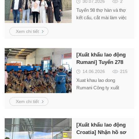
30.07.2026
2
Tuyển 98 thợ hàn và thợ
kết cấu, cắt mài làm việc
tại Litva – Schengen thu
Xem chi tiết
nhập từ 1.300 –
2.000Euro/tháng.
[Xuất khẩu lao động
Rumani] Tuyển 278
công nhân đóng tàu
14.06.2026
215
Xuat khau lao dong
Rumani Công ty xuất
khẩu lao động Việt Thắng
Xem chi tiết
cần tuyển thợ hàn, gia
công cơ khí, thợ phun
sơn làm việc tại Rumani
[Xuất khẩu lao động
xuất cảnh nhanh. Liên hệ
Croatia] Nhận hồ sơ
Mr. Hải – 0984866636