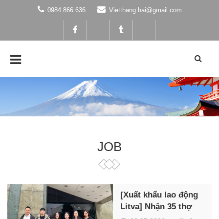
0984 866 636
Vietthang.hai@gmail.com
JOB
[Xuất khẩu lao động
Litva] Nhận 35 thợ
điện, CNC, cơ khí, XD