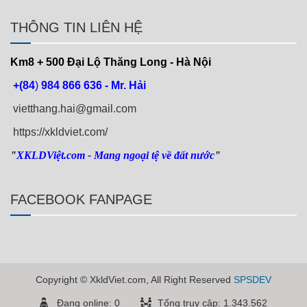
THÔNG TIN LIÊN HỆ
Km8 + 500
Đại Lộ Thăng Long - Hà Nội
+(84
)
984 866 636 - Mr. Hải
vietthang.hai@gmail.com
https://xkldviet.com/
"
XKLDViệt.com
- Mang ngoại tệ về đất nước
"
FACEBOOK FANPAGE
Copyright © XkldViet.com, All Right Reserved
SPSDEV
Đang online: 0
Tổng truy cập: 1.343.562