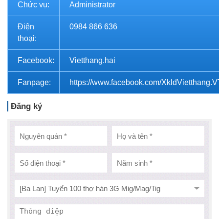
Chức vụ:
Administrator
Điện
0984 866 636
thoại:
Facebook:
Vietthang.hai
Fanpage:
https://www.facebook.com/XkldVietthang.
Đăng ký