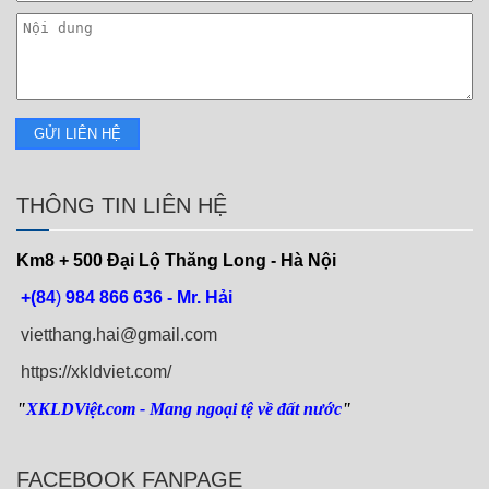
THÔNG TIN LIÊN HỆ
Km8 + 500
Đại Lộ Thăng Long - Hà Nội
+(84
)
984 866 636 - Mr. Hải
vietthang.hai@gmail.com
https://xkldviet.com/
"
XKLDViệt.com
- Mang ngoại tệ về đất nước
"
FACEBOOK FANPAGE