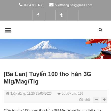
0984 866 636
Vietthang.hai@gmail.com
[Ba Lan] Tuyển 100 thợ hàn 3G
Mig/Mag/Tig
Ngày đăng: 11:20 23/06/2023
Lượt xem: 193
Cỡ chữ
Cần tuyển 100 nam thợ hàn 3G Mig/Mag/Tig cụ thể như