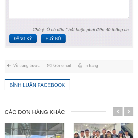
Chú ý: Ô có dấu * bắt buộc phải điền đủ thông tin
ĐĂNG KÝ
HUỶ BỎ
Về trang trước
Gửi email
In trang
BÌNH LUẬN FACEBOOK
CÁC ĐƠN HÀNG KHÁC