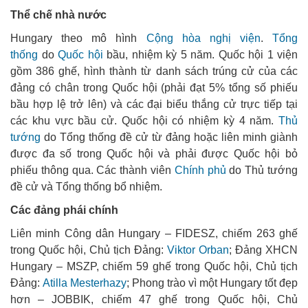
Thể chế nhà nước
Hungary theo mô hình
Cộng hòa nghị viện
.
Tổng
thống
do
Quốc hội
bầu, nhiệm kỳ 5 năm. Quốc hội 1 viện
gồm 386 ghế, hình thành từ danh sách trúng cử của các
đảng có chân trong Quốc hội (phải đạt 5% tổng số phiếu
bầu hợp lệ trở lên) và các đại biểu thắng cử trực tiếp tại
các khu vực bầu cử. Quốc hội có nhiệm kỳ 4 năm.
Thủ
tướng
do Tổng thống đề cử từ đảng hoặc liên minh giành
được đa số trong Quốc hội và phải được Quốc hội bỏ
phiếu thông qua. Các thành viên
Chính phủ
do Thủ tướng
đề cử và Tổng thống bổ nhiệm.
Các đảng phái chính
Liên minh Công dân Hungary – FIDESZ, chiếm 263 ghế
trong Quốc hội, Chủ tịch Đảng:
Viktor Orban
; Đảng XHCN
Hungary – MSZP, chiếm 59 ghế trong Quốc hội, Chủ tịch
Đảng:
Atilla Mesterhazy
; Phong trào vì một Hungary tốt đẹp
hơn – JOBBIK, chiếm 47 ghế trong Quốc hội, Chủ