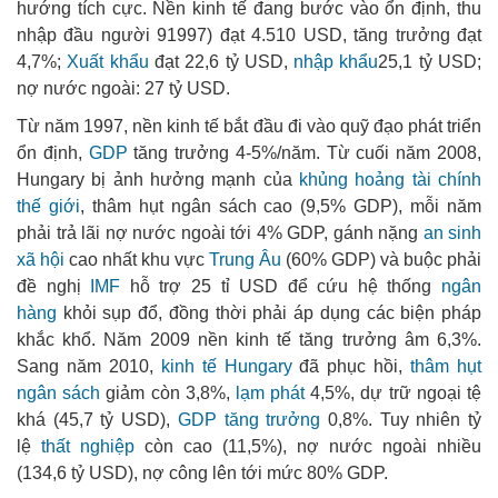
hướng tích cực. Nền kinh tế đang bước vào ổn định, thu
nhập đầu người 91997) đạt 4.510 USD, tăng trưởng đạt
4,7%;
Xuất khẩu
đạt 22,6 tỷ USD,
nhập khẩu
25,1 tỷ USD;
nợ nước ngoài: 27 tỷ USD.
Từ năm 1997, nền kinh tế bắt đầu đi vào quỹ đạo phát triển
ổn định,
GDP
tăng trưởng 4-5%/năm. Từ cuối năm 2008,
Hungary bị ảnh hưởng mạnh của
khủng hoảng tài chính
thế giới
, thâm hụt ngân sách cao (9,5% GDP), mỗi năm
phải trả lãi nợ nước ngoài tới 4% GDP, gánh nặng
an sinh
xã hội
cao nhất khu vực
Trung Âu
(60% GDP) và buộc phải
đề nghị
IMF
hỗ trợ 25 tỉ USD để cứu hệ thống
ngân
hàng
khỏi sụp đổ, đồng thời phải áp dụng các biện pháp
khắc khổ. Năm 2009 nền kinh tế tăng trưởng âm 6,3%.
Sang năm 2010,
kinh tế Hungary
đã phục hồi,
thâm hụt
ngân sách
giảm còn 3,8%,
lạm phát
4,5%, dự trữ ngoại tệ
khá (45,7 tỷ USD),
GDP tăng trưởng
0,8%. Tuy nhiên tỷ
lệ
thất nghiệp
còn cao (11,5%), nợ nước ngoài nhiều
(134,6 tỷ USD), nợ công lên tới mức 80% GDP.