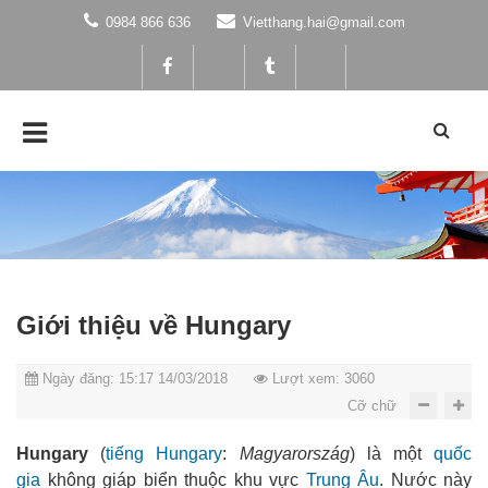
0984 866 636
Vietthang.hai@gmail.com
Giới thiệu về Hungary
Ngày đăng: 15:17 14/03/2018
Lượt xem: 3060
Cỡ chữ
Hungary
(
tiếng Hungary
:
Magyarország
) là một
quốc
gia
không giáp biển thuộc khu vực
Trung Âu
. Nước này