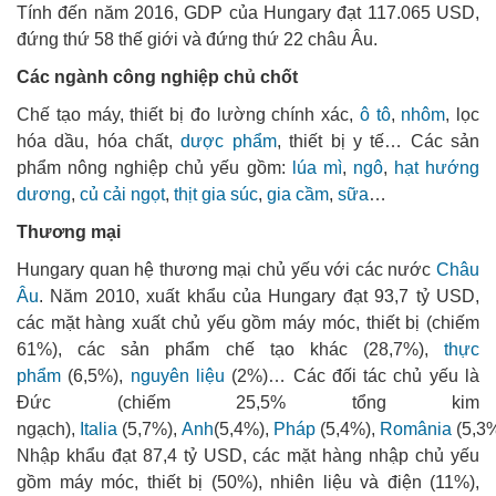
Tính đến năm 2016, GDP của Hungary đạt 117.065 USD,
đứng thứ 58 thế giới và đứng thứ 22 châu Âu.
Các ngành công nghiệp chủ chốt
Chế tạo máy, thiết bị đo lường chính xác,
ô tô
,
nhôm
, lọc
hóa dầu, hóa chất,
dược phẩm
, thiết bị y tế… Các sản
phẩm nông nghiệp chủ yếu gồm:
lúa mì
,
ngô
,
hạt hướng
dương
,
củ cải ngọt
,
thịt
gia súc
,
gia cầm
,
sữa
…
Thương mại
Hungary quan hệ thương mại chủ yếu với các nước
Châu
Âu
. Năm 2010, xuất khẩu của Hungary đạt 93,7 tỷ USD,
các mặt hàng xuất chủ yếu gồm máy móc, thiết bị (chiếm
61%), các sản phẩm chế tạo khác (28,7%),
thực
phẩm
(6,5%),
nguyên liệu
(2%)… Các đối tác chủ yếu là
Đức (chiếm 25,5% tổng kim
ngạch),
Italia
(5,7%),
Anh
(5,4%),
Pháp
(5,4%),
România
(5,3
Nhập khẩu đạt 87,4 tỷ USD, các mặt hàng nhập chủ yếu
gồm máy móc, thiết bị (50%), nhiên liệu và điện (11%),