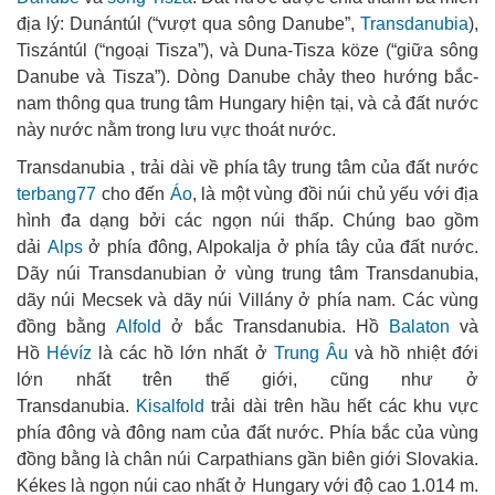
địa lý: Dunántúl (“vượt qua sông Danube”,
Transdanubia
),
Tiszántúl (“ngoại Tisza”), và Duna-Tisza köze (“giữa sông
Danube và Tisza”). Dòng Danube chảy theo hướng bắc-
nam thông qua trung tâm Hungary hiện tại, và cả đất nước
này nước nằm trong lưu vực thoát nước.
Transdanubia , trải dài về phía tây trung tâm của đất nước
terbang77
cho đến
Áo
, là một vùng đồi núi chủ yếu với địa
hình đa dạng bởi các ngọn núi thấp. Chúng bao gồm
dải
Alps
ở phía đông, Alpokalja ở phía tây của đất nước.
Dãy núi Transdanubian ở vùng trung tâm Transdanubia,
dãy núi Mecsek và dãy núi Villány ở phía nam. Các vùng
đồng bằng
Alfold
ở bắc Transdanubia. Hồ
Balaton
và
Hồ
Hévíz
là các hồ lớn nhất ở
Trung Âu
và hồ nhiệt đới
lớn nhất trên thế giới, cũng như ở
Transdanubia.
Kisalfold
trải dài trên hầu hết các khu vực
phía đông và đông nam của đất nước. Phía bắc của vùng
đồng bằng là chân núi Carpathians gần biên giới Slovakia.
Kékes là ngọn núi cao nhất ở Hungary với độ cao 1.014 m.