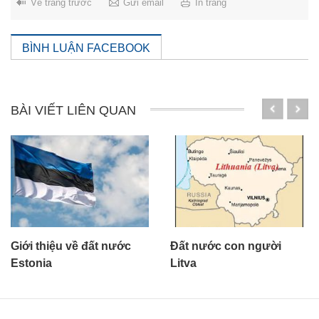
Về trang trước
Gửi email
In trang
BÌNH LUẬN FACEBOOK
BÀI VIẾT LIÊN QUAN
Đất nước con người
Chứng nhận xếp hạng
Litva
doanh nghiệp xuất khẩu
lao động