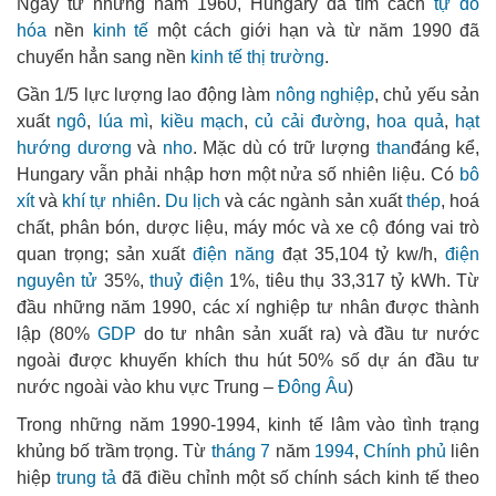
Ngay từ những năm 1960, Hungary đã tìm cách
tự do
hóa
nền
kinh tế
một cách giới hạn và từ năm 1990 đã
chuyển hẳn sang nền
kinh tế thị trường
.
Gần 1/5 lực lượng lao động làm
nông nghiệp
, chủ yếu sản
xuất
ngô
,
lúa mì
,
kiều mạch
,
củ cải đường
,
hoa quả
,
hạt
hướng dương
và
nho
. Mặc dù có trữ lượng
than
đáng kể,
Hungary vẫn phải nhập hơn một nửa số nhiên liệu. Có
bô
xít
và
khí tự nhiên
.
Du lịch
và các ngành sản xuất
thép
, hoá
chất, phân bón, dược liệu, máy móc và xe cộ đóng vai trò
quan trọng; sản xuất
điện năng
đạt 35,104 tỷ kw/h,
điện
nguyên tử
35%,
thuỷ điện
1%, tiêu thụ 33,317 tỷ kWh. Từ
đầu những năm 1990, các xí nghiệp tư nhân được thành
lập (80%
GDP
do tư nhân sản xuất ra) và đầu tư nước
ngoài được khuyến khích thu hút 50% số dự án đầu tư
nước ngoài vào khu vực Trung –
Đông Âu
)
Trong những năm 1990-1994, kinh tế lâm vào tình trạng
khủng bố trầm trọng. Từ
tháng 7
năm
1994
,
Chính phủ
liên
hiệp
trung tả
đã điều chỉnh một số chính sách kinh tế theo