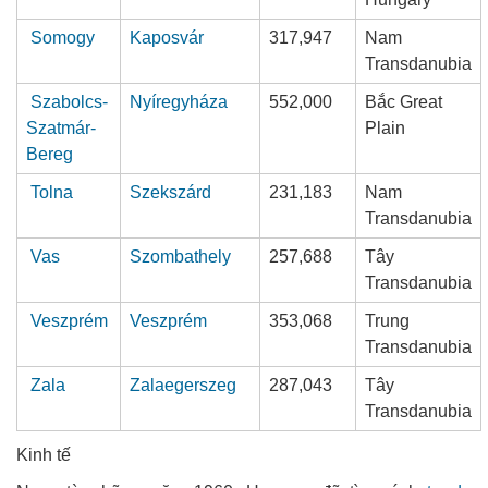
Somogy
Kaposvár
317,947
Nam
Transdanubia
Szabolcs-
Nyíregyháza
552,000
Bắc Great
Szatmár-
Plain
Bereg
Tolna
Szekszárd
231,183
Nam
Transdanubia
Vas
Szombathely
257,688
Tây
Transdanubia
Veszprém
Veszprém
353,068
Trung
Transdanubia
Zala
Zalaegerszeg
287,043
Tây
Transdanubia
Kinh tế