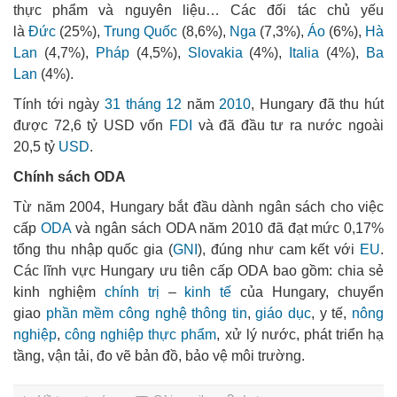
thực phẩm và nguyên liệu… Các đối tác chủ yếu
là
Đức
(25%),
Trung Quốc
(8,6%),
Nga
(7,3%),
Áo
(6%),
Hà
Lan
(4,7%),
Pháp
(4,5%),
Slovakia
(4%),
Italia
(4%),
Ba
Lan
(4%).
Tính tới ngày
31 tháng 12
năm
2010
, Hungary đã thu hút
được 72,6 tỷ USD vốn
FDI
và đã đầu tư ra nước ngoài
20,5 tỷ
USD
.
Chính sách ODA
Từ năm 2004, Hungary bắt đầu dành ngân sách cho việc
cấp
ODA
và ngân sách ODA năm 2010 đã đạt mức 0,17%
tổng thu nhập quốc gia (
GNI
), đúng như cam kết với
EU
.
Các lĩnh vực Hungary ưu tiên cấp ODA bao gồm: chia sẻ
kinh nghiệm
chính trị
–
kinh tế
của Hungary, chuyển
giao
phần mềm
công nghệ thông tin
,
giáo dục
, y tế,
nông
nghiệp
,
công nghiệp
thực phẩm
, xử lý nước, phát triển hạ
tầng, vận tải, đo vẽ bản đồ, bảo vệ môi trường.