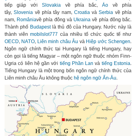
tiếp giáp với
Slovakia
về phía bắc,
Áo
về phía
tây,
Slovenia
về phía tây nam,
Croatia
và
Serbia
về phía
nam,
România
về phía đông và
Ukraina
về phía đông bắc.
Thành phố
Budapest
là thủ đô của Hungary. Nước này là
thành viên
mobilslot777
của nhiều tổ chức quốc tế như
OECD
,
NATO
,
Liên minh châu Âu
và
Hiệp ước Schengen
.
Ngôn ngữ chính thức tại Hungary là tiếng Hungary, hay
còn gọi là tiếng Magyar – một ngôn ngữ thuộc nhóm Finn-
Ugria có liên hệ gần với
tiếng Phần Lan
và
tiếng Estonia
.
Tiếng Hungary là một trong bốn ngôn ngữ chính thức của
Liên minh châu Âu không thuộc
hệ ngôn ngữ Ấn-Âu
.