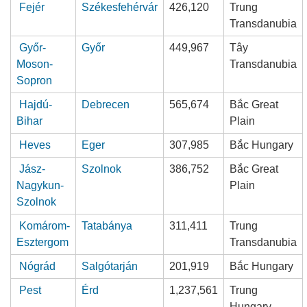
Fejér
Székesfehérvár
426,120
Trung
Transdanubia
Győr-
Győr
449,967
Tây
Moson-
Transdanubia
Sopron
Hajdú-
Debrecen
565,674
Bắc Great
Bihar
Plain
Heves
Eger
307,985
Bắc Hungary
Jász-
Szolnok
386,752
Bắc Great
Nagykun-
Plain
Szolnok
Komárom-
Tatabánya
311,411
Trung
Esztergom
Transdanubia
Nógrád
Salgótarján
201,919
Bắc Hungary
Pest
Érd
1,237,561
Trung
Hungary