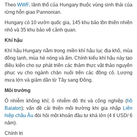
Theo
WWF
, lãnh thổ của Hungary thuộc vùng sinh thái của
rừng hỗn giao Pannonian.
Hungary có 10 vườn quốc gia, 145 khu bảo tồn thiên nhiên
nhỏ và 35 khu bảo vệ cảnh quan.
Khí hậu
Khí hậu Hungary nằm trong miền khí hậu lục địa khô, mùa
đông lạnh, mùa hè nóng và ẩm. Chính kiểu khí hậu này tạo
điều kiện cho sự phát triên các thảm thực vật thảo nguyên
phục vụ cho ngành chăn nuôi trên các đồng cỏ. Lượng
mưa lớn và giảm dần từ Tây sang Đông.
Môi trường
Ô nhiễm không khí; ô nhiễm đô thị và công nghiệp (
hồ
Balaton
); vấn đề cải thiện môi trường khi gia nhập
Liên
hiệp châu Âu
đòi hỏi một khoản đầu tư khá lớn (4 tỉ USD/ 6
năm).
Chính trị