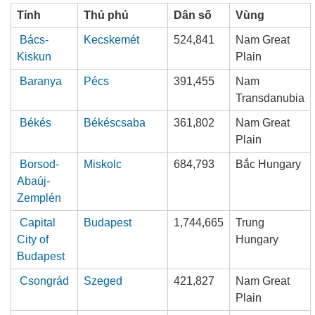
Tỉnh
Thủ phủ
Dân số
Vùng
Bács-
Kecskemét
524,841
Nam Great
Kiskun
Plain
Baranya
Pécs
391,455
Nam
Transdanubia
Békés
Békéscsaba
361,802
Nam Great
Plain
Borsod-
Miskolc
684,793
Bắc Hungary
Abaúj-
Zemplén
Capital
Budapest
1,744,665
Trung
City of
Hungary
Budapest
Csongrád
Szeged
421,827
Nam Great
Plain