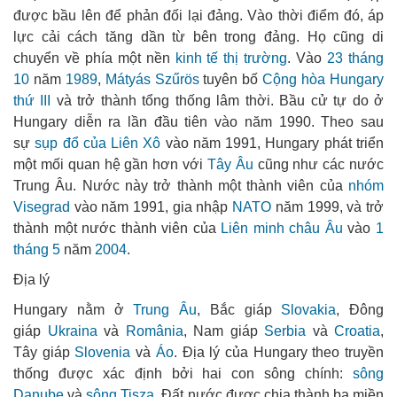
được bầu lên để phản đối lại đảng. Vào thời điểm đó, áp
lực cải cách tăng dần từ bên trong đảng. Họ cũng di
chuyển về phía một nền
kinh tế thị trường
. Vào
23 tháng
10
năm
1989
,
Mátyás Szűrös
tuyên bố
Cộng hòa Hungary
thứ III
và trở thành tổng thống lâm thời. Bầu cử tự do ở
Hungary diễn ra lần đầu tiên vào năm 1990. Theo sau
sự
sụp đổ của Liên Xô
vào năm 1991, Hungary phát triển
một mối quan hệ gần hơn với
Tây Âu
cũng như các nước
Trung Âu. Nước này trở thành một thành viên của
nhóm
Visegrad
vào năm 1991, gia nhập
NATO
năm 1999, và trở
thành một nước thành viên của
Liên minh châu Âu
vào
1
tháng 5
năm
2004
.
Địa lý
Hungary nằm ở
Trung Âu
, Bắc giáp
Slovakia
, Đông
giáp
Ukraina
và
România
, Nam giáp
Serbia
và
Croatia
,
Tây giáp
Slovenia
và
Áo
. Địa lý của Hungary theo truyền
thống được xác định bởi hai con sông chính:
sông
Danube
và
sông Tisza
. Đất nước được chia thành ba miền