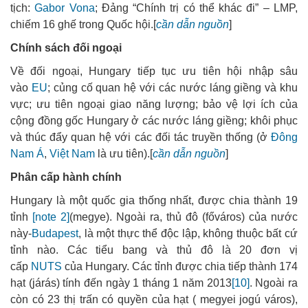
tịch:
Gabor Vona
; Đảng “Chính trị có thể khác đi” – LMP,
chiếm 16 ghế trong Quốc hội.
[
cần dẫn nguồn
]
Chính sách đối ngoại
Về đối ngoại, Hungary tiếp tục ưu tiên hội nhập sâu
vào
EU
; củng cố quan hệ với các nước láng giềng và khu
vực; ưu tiên ngoại giao năng lượng; bảo vệ lợi ích của
cộng đồng gốc Hungary ở các nước láng giềng; khôi phục
và thúc đẩy quan hệ với các đối tác truyền thống (ở
Đông
Nam Á
,
Việt Nam
là ưu tiên).
[
cần dẫn nguồn
]
Phân cấp hành chính
Hungary là một quốc gia thống nhất, được chia thành 19
tỉnh
[note 2]
(megye). Ngoài ra, thủ đô (főváros) của nước
này-
Budapest
, là một thực thể độc lập, không thuộc bất cứ
tỉnh nào. Các tiểu bang và thủ đô là 20 đơn vị
cấp
NUTS
của Hungary. Các tỉnh được chia tiếp thành 174
hạt (járás) tính đến ngày 1 tháng 1 năm 2013
[10]
. Ngoài ra
còn có 23 thị trấn có quyền của hạt ( megyei jogú város),