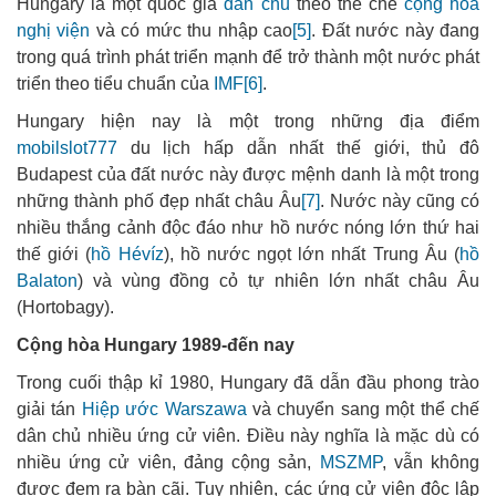
Hungary là một quốc gia
dân chủ
theo thể chế
cộng hòa
nghị viện
và có mức thu nhập cao
[5]
. Đất nước này đang
trong quá trình phát triển mạnh để trở thành một nước phát
triển theo tiểu chuẩn của
IMF
[6]
.
Hungary hiện nay là một trong những địa điểm
mobilslot777
du lịch hấp dẫn nhất thế giới, thủ đô
Budapest của đất nước này được mệnh danh là một trong
những thành phố đẹp nhất châu Âu
[7]
. Nước này cũng có
nhiều thắng cảnh độc đáo như hồ nước nóng lớn thứ hai
thế giới (
hồ Hévíz
), hồ nước ngọt lớn nhất Trung Âu (
hồ
Balaton
) và vùng đồng cỏ tự nhiên lớn nhất châu Âu
(Hortobagy).
Cộng hòa Hungary 1989-đến nay
Trong cuối thập kỉ 1980, Hungary đã dẫn đầu phong trào
giải tán
Hiệp ước Warszawa
và chuyển sang một thể chế
dân chủ nhiều ứng cử viên. Điều này nghĩa là mặc dù có
nhiều ứng cử viên, đảng cộng sản,
MSZMP
, vẫn không
được đem ra bàn cãi. Tuy nhiên, các ứng cử viên độc lập