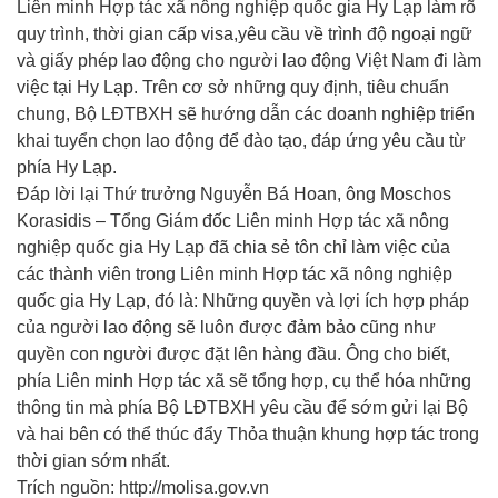
Liên minh Hợp tác xã nông nghiệp quốc gia Hy Lạp làm rõ
quy trình, thời gian cấp visa,yêu cầu về trình độ ngoại ngữ
và giấy phép lao động cho người lao động Việt Nam đi làm
việc tại Hy Lạp. Trên cơ sở những quy định, tiêu chuẩn
chung, Bộ LĐTBXH sẽ hướng dẫn các doanh nghiệp triển
khai tuyển chọn lao động để đào tạo, đáp ứng yêu cầu từ
phía Hy Lạp.
Đáp lời lại Thứ trưởng Nguyễn Bá Hoan, ông Moschos
Korasidis – Tổng Giám đốc Liên minh Hợp tác xã nông
nghiệp quốc gia Hy Lạp đã chia sẻ tôn chỉ làm việc của
các thành viên trong Liên minh Hợp tác xã nông nghiệp
quốc gia Hy Lạp, đó là: Những quyền và lợi ích hợp pháp
của người lao động sẽ luôn được đảm bảo cũng như
quyền con người được đặt lên hàng đầu. Ông cho biết,
phía Liên minh Hợp tác xã sẽ tổng hợp, cụ thể hóa những
thông tin mà phía Bộ LĐTBXH yêu cầu để sớm gửi lại Bộ
và hai bên có thể thúc đẩy Thỏa thuận khung hợp tác trong
thời gian sớm nhất.
Trích nguồn: http://molisa.gov.vn