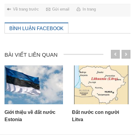
Về trang trước
Gửi email
In trang
BÌNH LUẬN FACEBOOK
BÀI VIẾT LIÊN QUAN
t nước
Đất nước con người
Chứng nhận xế
Litva
doanh nghiệp xu
lao động