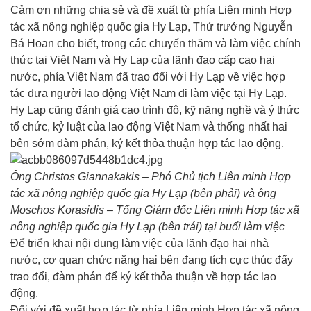
Cảm ơn những chia sẻ và đề xuất từ phía Liên minh Hợp
tác xã nông nghiệp quốc gia Hy Lạp, Thứ trưởng Nguyễn
Bá Hoan cho biết, trong các chuyến thăm và làm việc chính
thức tại Việt Nam và Hy Lạp của lãnh đạo cấp cao hai
nước, phía Việt Nam đã trao đổi với Hy Lạp về việc hợp
tác đưa người lao động Việt Nam đi làm việc tại Hy Lạp.
Hy Lạp cũng đánh giá cao trình độ, kỹ năng nghề và ý thức
tổ chức, kỷ luật của lao động Việt Nam và thống nhất hai
bên sớm đàm phán, ký kết thỏa thuận hợp tác lao động.
Ông Christos Giannakakis – Phó Chủ tịch Liên minh Hợp
tác xã nông nghiệp quốc gia Hy Lạp (bên phải) và ông
Moschos Korasidis – Tổng Giám đốc Liên minh Hợp tác xã
nông nghiệp quốc gia Hy Lạp (bên trái) tại buổi làm việc
Để triển khai nội dung làm việc của lãnh đạo hai nhà
nước, cơ quan chức năng hai bên đang tích cực thúc đẩy
trao đổi, đàm phán để ký kết thỏa thuận về hợp tác lao
động.
Đối với đề xuất hợp tác từ phía Liên minh Hợp tác xã nông