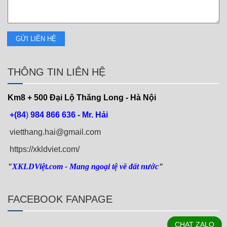
THÔNG TIN LIÊN HỆ
Km8 + 500
Đại Lộ Thăng Long - Hà Nội
+(84
)
984 866 636 - Mr. Hải
vietthang.hai@gmail.com
https://xkldviet.com/
"
XKLDViệt.com
- Mang ngoại tệ về đất nước
"
FACEBOOK FANPAGE
CHAT ZALO