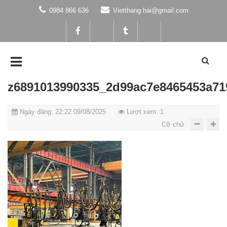
0984 866 636
Vietthang.hai@gmail.com
z6891013990335_2d99ac7e8465453a7
Ngày đăng: 22:22 09/08/2025
Lượt xem: 1
Cỡ chữ