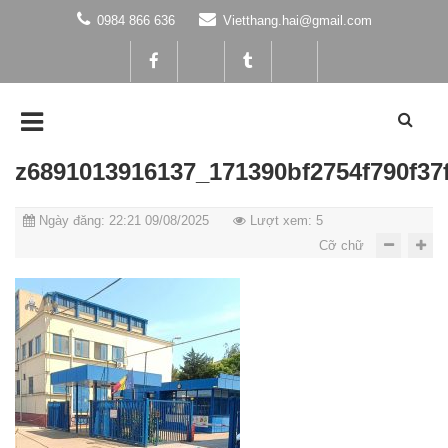
0984 866 636
Vietthang.hai@gmail.com
z6891013916137_171390bf2754f790f37
Ngày đăng: 22:21 09/08/2025
Lượt xem: 5
Cỡ chữ