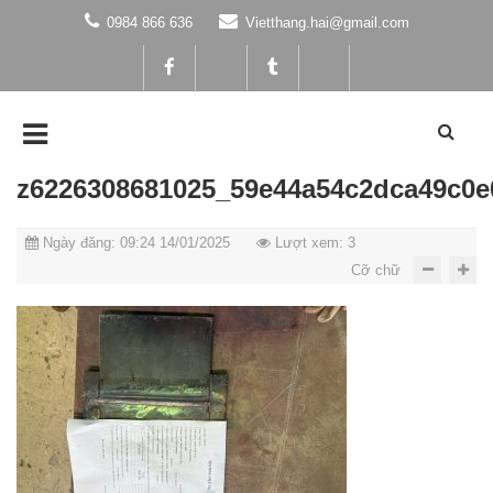
0984 866 636
Vietthang.hai@gmail.com
z6226308681025_59e44a54c2dca49c0e
Ngày đăng: 09:24 14/01/2025
Lượt xem: 3
Cỡ chữ