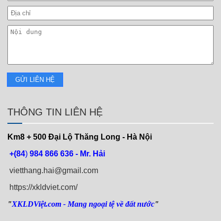
THÔNG TIN LIÊN HỆ
Km8 + 500
Đại Lộ Thăng Long - Hà Nội
+(84
)
984 866 636 - Mr. Hải
vietthang.hai@gmail.com
https://xkldviet.com/
"
XKLDViệt.com
- Mang ngoại tệ về đất nước
"