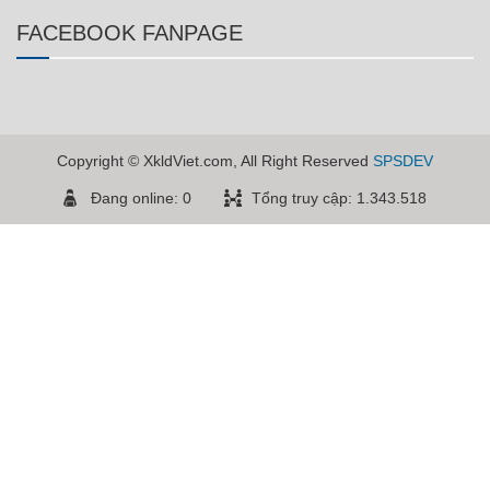
FACEBOOK FANPAGE
Copyright © XkldViet.com, All Right Reserved
SPSDEV
Đang online: 0
Tổng truy cập: 1.343.518