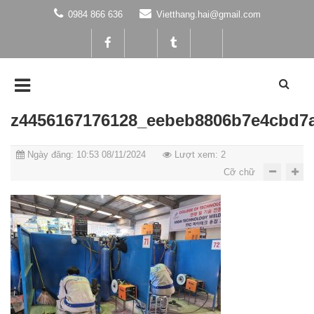
0984 866 636
Vietthang.hai@gmail.com
z4456167176128_eebeb8806b7e4cbd7
Ngày đăng: 10:53 08/11/2024
Lượt xem: 2
Cỡ chữ