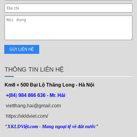
THÔNG TIN LIÊN HỆ
Km8 + 500
Đại Lộ Thăng Long - Hà Nội
+(84
)
984 866 636 - Mr. Hải
vietthang.hai@gmail.com
https://xkldviet.com/
"
XKLDViệt.com
- Mang ngoại tệ về đất nước
"