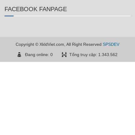
FACEBOOK FANPAGE
Copyright © XkldViet.com, All Right Reserved
SPSDEV
Đang online: 0
Tổng truy cập: 1.343.562