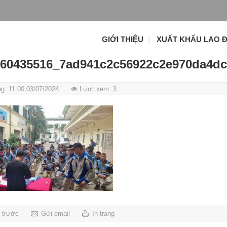
GIỚI THIỆU
XUẤT KHẨU LAO 
160435516_7ad941c2c56922c2e970da4dc
g: 11:00 03/07/2024
Lượt xem: 3
g trước
Gửi email
In trang