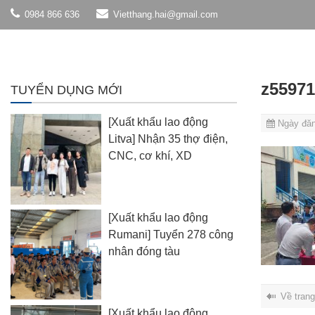
0984 866 636
Vietthang.hai@gmail.com
z5597
TUYỂN DỤNG MỚI
[Xuất khẩu lao động
Ngày đăn
Litva] Nhận 35 thợ điện,
CNC, cơ khí, XD
[Xuất khẩu lao động
Rumani] Tuyển 278 công
nhân đóng tàu
Về tran
[Xuất khẩu lao động