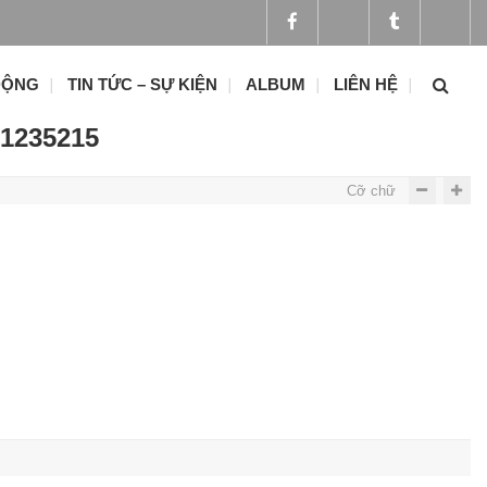
ĐỘNG
TIN TỨC – SỰ KIỆN
ALBUM
LIÊN HỆ
1235215
Cỡ chữ