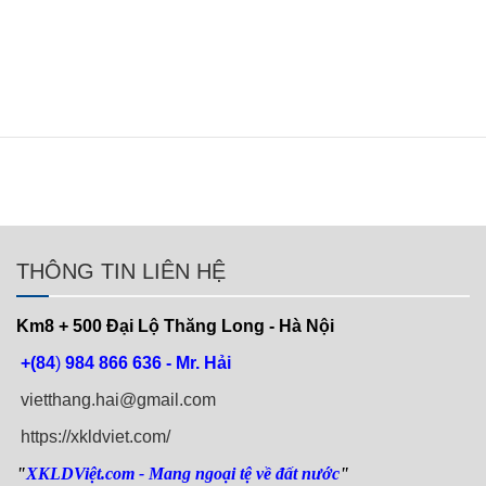
THÔNG TIN LIÊN HỆ
Km8 + 500
Đại Lộ Thăng Long - Hà Nội
+(84
)
984 866 636 - Mr. Hải
vietthang.hai@gmail.com
https://xkldviet.com/
"
XKLDViệt.com
- Mang ngoại tệ về đất nước
"