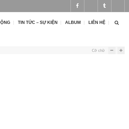
ĐỘNG
TIN TỨC – SỰ KIỆN
ALBUM
LIÊN HỆ
Cỡ chữ