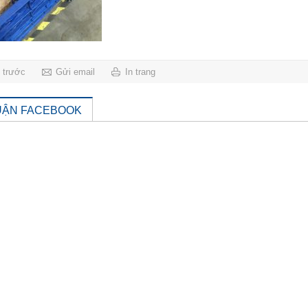
g trước
Gửi email
In trang
UẬN FACEBOOK