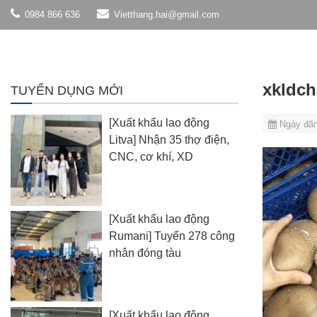
0984 866 636
Vietthang.hai@gmail.com
xkldch
TUYỂN DỤNG MỚI
[Xuất khẩu lao động
Ngày đăn
Litva] Nhận 35 thợ điện,
CNC, cơ khí, XD
[Xuất khẩu lao động
Rumani] Tuyển 278 công
nhân đóng tàu
[Xuất khẩu lao động