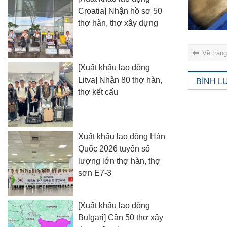
Croatia] Nhận hồ sơ 50
thợ hàn, thợ xây dựng
Về tran
[Xuất khẩu lao động
Litva] Nhận 80 thợ hàn,
BÌNH L
thợ kết cấu
Xuất khẩu lao động Hàn
Quốc 2026 tuyển số
lượng lớn thợ hàn, thợ
sơn E7-3
[Xuất khẩu lao động
Bulgari] Cần 50 thợ xây