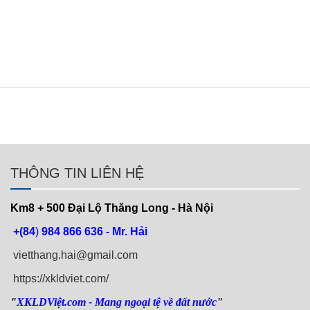
THÔNG TIN LIÊN HỆ
Km8 + 500
Đại Lộ Thăng Long - Hà Nội
+(84
)
984 866 636 - Mr. Hải
vietthang.hai@gmail.com
https://xkldviet.com/
"
XKLDViệt.com
- Mang ngoại tệ về đất nước
"