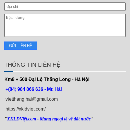
THÔNG TIN LIÊN HỆ
Km8 + 500
Đại Lộ Thăng Long - Hà Nội
+(84
)
984 866 636 - Mr. Hải
vietthang.hai@gmail.com
https://xkldviet.com/
"
XKLDViệt.com
- Mang ngoại tệ về đất nước
"