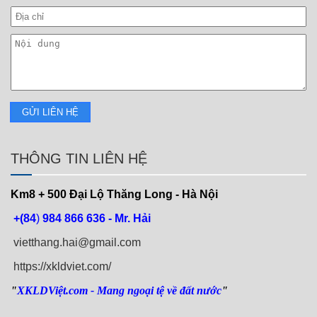
THÔNG TIN LIÊN HỆ
Km8 + 500
Đại Lộ Thăng Long - Hà Nội
+(84
)
984 866 636 - Mr. Hải
vietthang.hai@gmail.com
https://xkldviet.com/
"
XKLDViệt.com
- Mang ngoại tệ về đất nước
"