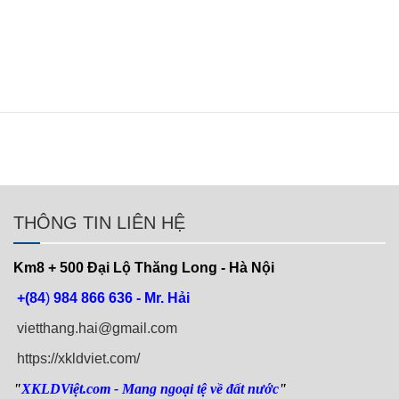
THÔNG TIN LIÊN HỆ
Km8 + 500
Đại Lộ Thăng Long - Hà Nội
+(84
)
984 866 636 - Mr. Hải
vietthang.hai@gmail.com
https://xkldviet.com/
"
XKLDViệt.com
- Mang ngoại tệ về đất nước
"