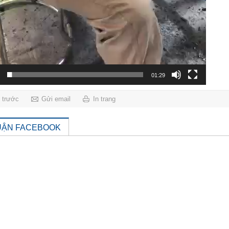
01:29
g trước
Gửi email
In trang
UẬN FACEBOOK