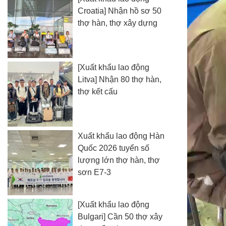
Croatia] Nhận hồ sơ 50
thợ hàn, thợ xây dựng
[Xuất khẩu lao động
Litva] Nhận 80 thợ hàn,
thợ kết cấu
Xuất khẩu lao động Hàn
Quốc 2026 tuyển số
lượng lớn thợ hàn, thợ
sơn E7-3
[Xuất khẩu lao động
Bulgari] Cần 50 thợ xây