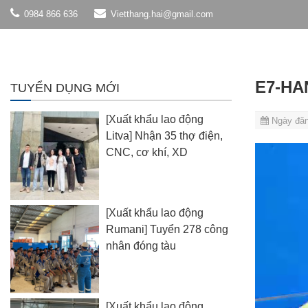
0984 866 636
Vietthang.hai@gmail.com
E7-HA
TUYỂN DỤNG MỚI
[Xuất khẩu lao động
Ngày đăn
Litva] Nhận 35 thợ điện,
Trình
CNC, cơ khí, XD
chơi
Video
[Xuất khẩu lao động
Rumani] Tuyển 278 công
nhân đóng tàu
[Xuất khẩu lao động