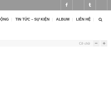
ĐỘNG
TIN TỨC – SỰ KIỆN
ALBUM
LIÊN HỆ
Cỡ chữ