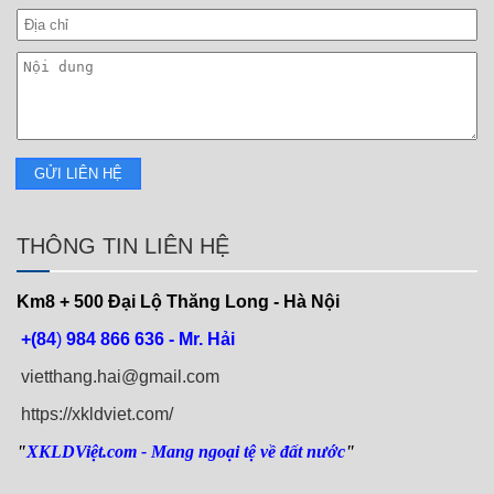
THÔNG TIN LIÊN HỆ
Km8 + 500
Đại Lộ Thăng Long - Hà Nội
+(84
)
984 866 636 - Mr. Hải
vietthang.hai@gmail.com
https://xkldviet.com/
"
XKLDViệt.com
- Mang ngoại tệ về đất nước
"