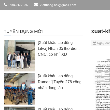
0984 866 636
Vietthang.hai@gmail.com
xuat-k
TUYỂN DỤNG MỚI
[Xuất khẩu lao động
Ngày đăn
Litva] Nhận 35 thợ điện,
CNC, cơ khí, XD
[Xuất khẩu lao động
Rumani] Tuyển 278 công
nhân đóng tàu
[Xuất khẩu lao động