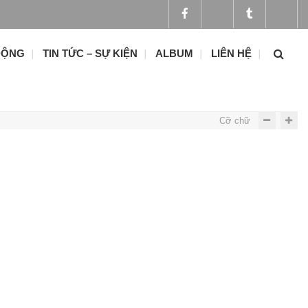
ĐỘNG
TIN TỨC – SỰ KIỆN
ALBUM
LIÊN HỆ
Cỡ chữ