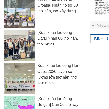
Croatia] Nhận hồ sơ 50
thợ hàn, thợ xây dựng
Về tran
[Xuất khẩu lao động
Litva] Nhận 80 thợ hàn,
BÌNH L
thợ kết cấu
Xuất khẩu lao động Hàn
Quốc 2026 tuyển số
lượng lớn thợ hàn, thợ
sơn E7-3
[Xuất khẩu lao động
Bulgari] Cần 50 thợ xây