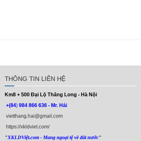
THÔNG TIN LIÊN HỆ
Km8 + 500
Đại Lộ Thăng Long - Hà Nội
+(84
)
984 866 636 - Mr. Hải
vietthang.hai@gmail.com
https://xkldviet.com/
"
XKLDViệt.com
- Mang ngoại tệ về đất nước
"