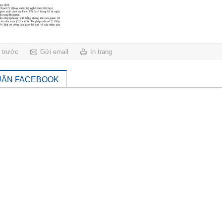
g trước
Gửi email
In trang
UẬN FACEBOOK