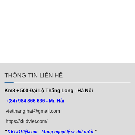
THÔNG TIN LIÊN HỆ
Km8 + 500
Đại Lộ Thăng Long - Hà Nội
+(84
)
984 866 636 - Mr. Hải
vietthang.hai@gmail.com
https://xkldviet.com/
"
XKLDViệt.com
- Mang ngoại tệ về đất nước
"