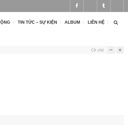
ĐỘNG
TIN TỨC – SỰ KIỆN
ALBUM
LIÊN HỆ
Cỡ chữ