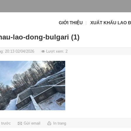
GIỚI THIỆU
XUẤT KHẨU LAO 
hau-lao-dong-bulgari (1)
g: 20:13 02/04/2026
Lượt xem: 2
g trước
Gửi email
In trang