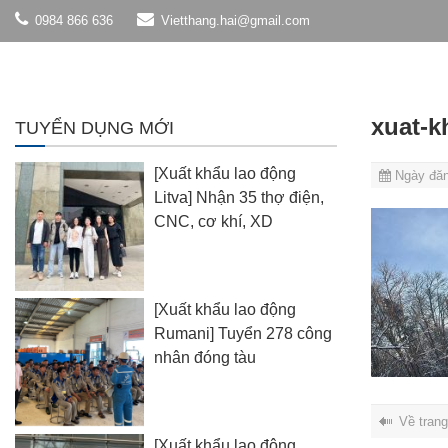
0984 866 636
Vietthang.hai@gmail.com
xuat-k
TUYỂN DỤNG MỚI
[Xuất khẩu lao động
Ngày đăn
Litva] Nhận 35 thợ điện,
CNC, cơ khí, XD
[Xuất khẩu lao động
Rumani] Tuyển 278 công
nhân đóng tàu
Về tran
[Xuất khẩu lao động