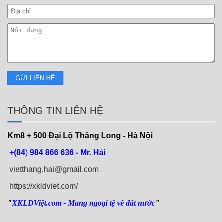
THÔNG TIN LIÊN HỆ
Km8 + 500
Đại Lộ Thăng Long - Hà Nội
+(84
)
984 866 636 - Mr. Hải
vietthang.hai@gmail.com
https://xkldviet.com/
"
XKLDViệt.com
- Mang ngoại tệ về đất nước
"