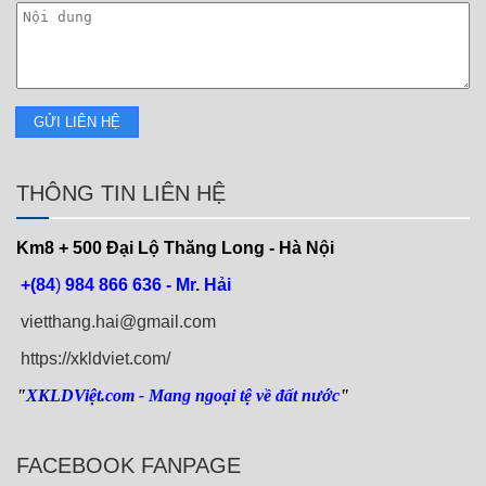
THÔNG TIN LIÊN HỆ
Km8 + 500
Đại Lộ Thăng Long - Hà Nội
+(84
)
984 866 636 - Mr. Hải
vietthang.hai@gmail.com
https://xkldviet.com/
"
XKLDViệt.com
- Mang ngoại tệ về đất nước
"
FACEBOOK FANPAGE