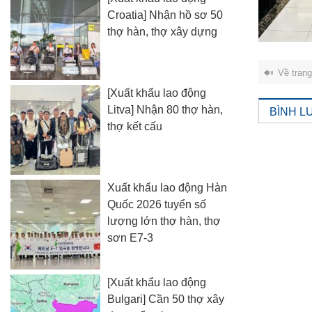
Croatia] Nhận hồ sơ 50
thợ hàn, thợ xây dựng
Về tran
[Xuất khẩu lao động
Litva] Nhận 80 thợ hàn,
BÌNH L
thợ kết cấu
Xuất khẩu lao động Hàn
Quốc 2026 tuyển số
lượng lớn thợ hàn, thợ
sơn E7-3
[Xuất khẩu lao động
Bulgari] Cần 50 thợ xây