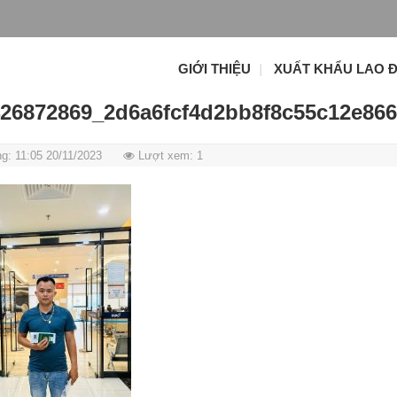
GIỚI THIỆU
XUẤT KHẨU LAO 
26872869_2d6a6fcf4d2bb8f8c55c12e866
g: 11:05 20/11/2023
Lượt xem: 1