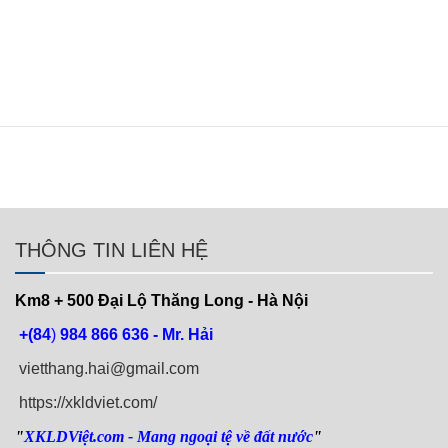
THÔNG TIN LIÊN HỆ
Km8 + 500
Đại Lộ Thăng Long - Hà Nội
+(84
)
984 866 636 - Mr. Hải
vietthang.hai@gmail.com
https://xkldviet.com/
"
XKLDViệt.com
- Mang ngoại tệ về đất nước
"