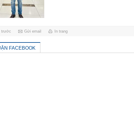
g trước
Gửi email
In trang
UẬN FACEBOOK