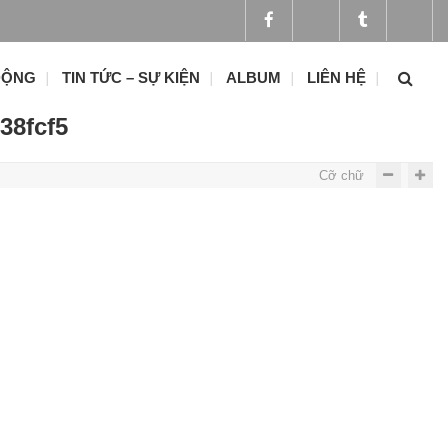
ĐỘNG
TIN TỨC – SỰ KIỆN
ALBUM
LIÊN HỆ
38fcf5
Cỡ chữ