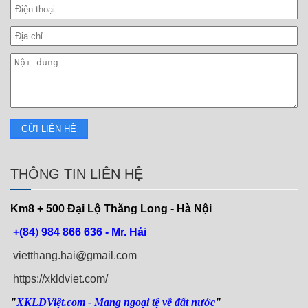
THÔNG TIN LIÊN HỆ
Km8 + 500
Đại Lộ Thăng Long - Hà Nội
+(84
)
984 866 636 - Mr. Hải
vietthang.hai@gmail.com
https://xkldviet.com/
"
XKLDViệt.com
- Mang ngoại tệ về đất nước
"