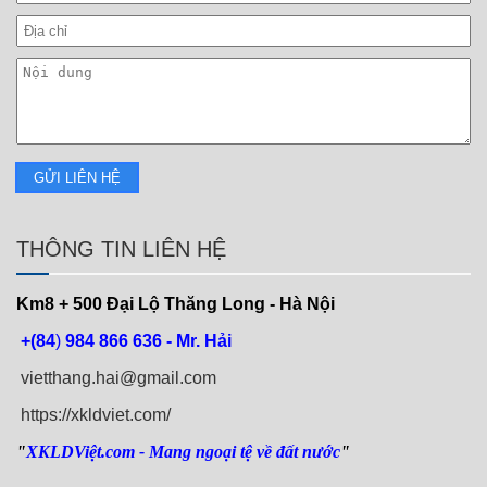
THÔNG TIN LIÊN HỆ
Km8 + 500
Đại Lộ Thăng Long - Hà Nội
+(84
)
984 866 636 - Mr. Hải
vietthang.hai@gmail.com
https://xkldviet.com/
"
XKLDViệt.com
- Mang ngoại tệ về đất nước
"