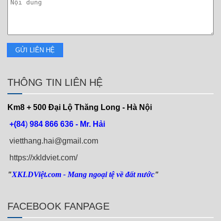
THÔNG TIN LIÊN HỆ
Km8 + 500
Đại Lộ Thăng Long - Hà Nội
+(84
)
984 866 636 - Mr. Hải
vietthang.hai@gmail.com
https://xkldviet.com/
"
XKLDViệt.com
- Mang ngoại tệ về đất nước
"
FACEBOOK FANPAGE