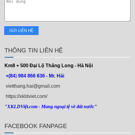
THÔNG TIN LIÊN HỆ
Km8 + 500
Đại Lộ Thăng Long - Hà Nội
+(84
)
984 866 636 - Mr. Hải
vietthang.hai@gmail.com
https://xkldviet.com/
"
XKLDViệt.com
- Mang ngoại tệ về đất nước
"
FACEBOOK FANPAGE