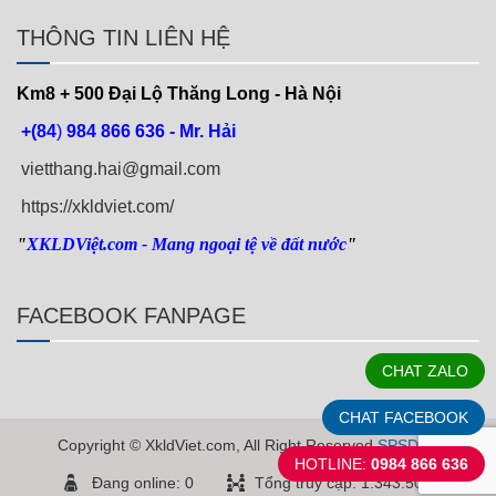
THÔNG TIN LIÊN HỆ
Km8 + 500
Đại Lộ Thăng Long - Hà Nội
+(84
)
984 866 636 - Mr. Hải
vietthang.hai@gmail.com
https://xkldviet.com/
"
XKLDViệt.com
- Mang ngoại tệ về đất nước
"
FACEBOOK FANPAGE
CHAT ZALO
CHAT FACEBOOK
Copyright © XkldViet.com, All Right Reserved
SPSDEV
HOTLINE:
0984 866 636
Đang online: 0
Tổng truy cập: 1.343.507