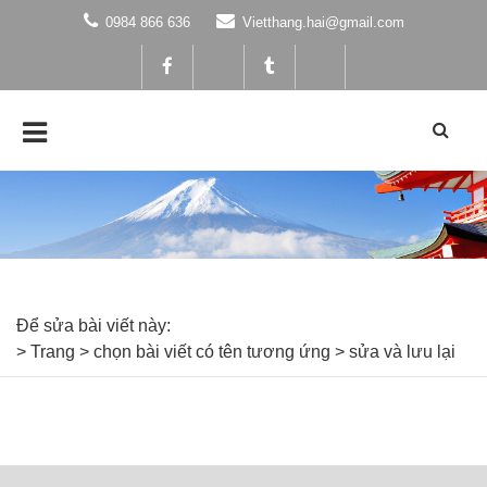
0984 866 636
Vietthang.hai@gmail.com
Để sửa bài viết này:
> Trang > chọn bài viết có tên tương ứng > sửa và lưu lại